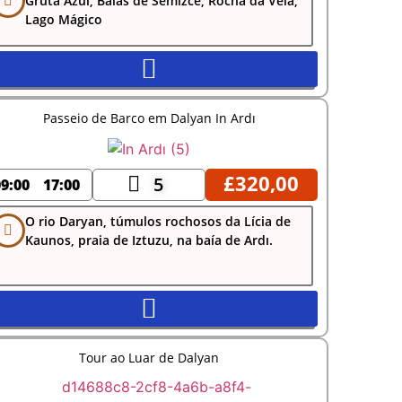
Gruta Azul, Baías de Semizce, Rocha da Vela,
Lago Mágico
Passeio de Barco em Dalyan In Ardı
£
320,00
5
09:00
17:00
O rio Daryan, túmulos rochosos da Lícia de
Kaunos, praia de Iztuzu, na baía de Ardı.
Tour ao Luar de Dalyan