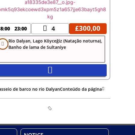
£
300,00
4
18:00
23:00
Rio Dalyan, Lago Köyceğiz (Natação noturna),
Banho de lama de Sultaniye
asseio de barco no rio DalyanConteúdo da página
NOTICE