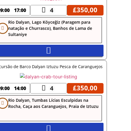
£
350,00
4
09:00
17:00
Rio Dalyan, Lago Köyceğiz (Paragem para
natação e Churrasco), Banhos de Lama de
Sultaniye
cursão de Barco Dalyan Iztuzu Pesca de Caranguejos
£
350,00
4
09:00
14:00
Rio Dalyan, Tumbas Lícias Esculpidas na
Rocha, Caça aos Caranguejos, Praia de Iztuzu