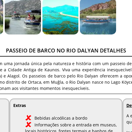
PASSEIO DE BARCO NO RIO DALYAN DETALHES
uma jornada única pela natureza e história com um passeio de b
 e a Cidade Antiga de Kaunos. Viva uma experiência inesquecíve
a) e Alagol. Os passeios de barco pelo Rio Dalyan oferecem a op
o no distrito de Ortaca, em Muğla, o Rio Dalyan nasce no Lago Kö
ionam aos visitantes momentos inesquecíveis.
Extras
De
A 
Bebidas alcoólicas a bordo
qu
Informações sobre a entrada em museus,
locais históricos, fontes termais e banhos de