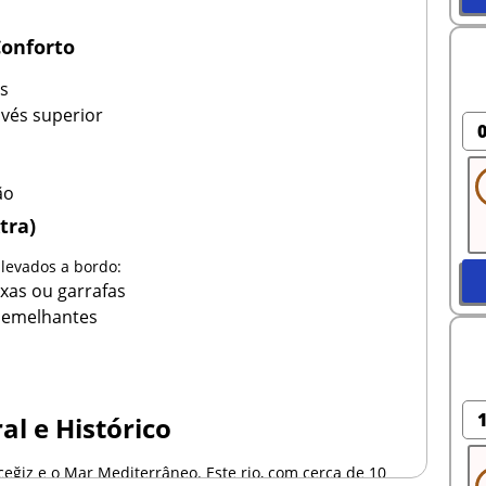
Conforto
os
nvés superior
ão
tra)
 levados a bordo:
ixas ou garrafas
 semelhantes
l e Histórico
eğiz e o Mar Mediterrâneo. Este rio, com cerca de 10