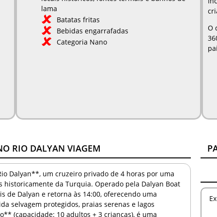
In
lama
cr
Batatas fritas
O 
Bebidas engarrafadas
36
Categoria Nano
pa
NO RIO DALYAN VIAGEM
P
io Dalyan**, um cruzeiro privado de 4 horas por uma
vas historicamente da Turquia. Operado pela Dalyan Boat
ais de Dalyan e retorna às 14:00, oferecendo uma
Ex
ida selvagem protegidos, praias serenas e lagos
** (capacidade: 10 adultos + 3 crianças), é uma