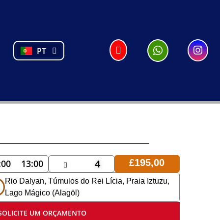
DE
NL
FR
PL
PT
TR
4
£
195,00
:00
13:00
Rio Dalyan, Túmulos do Rei Lícia, Praia Iztuzu,
Lago Mágico (Alagöl)
SOLICITE UM ORÇAMENTO