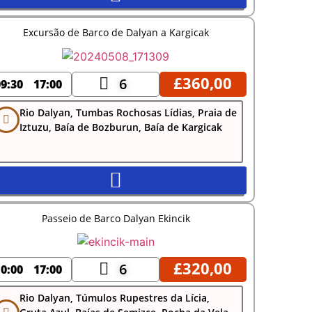
Excursão de Barco de Dalyan a Kargicak
£
360,00
6
09:30
17:00
Rio Dalyan, Tumbas Rochosas Lídias, Praia de
Iztuzu, Baía de Bozburun, Baía de Kargicak
Passeio de Barco Dalyan Ekincik
£
320,00
6
10:00
17:00
Rio Dalyan, Túmulos Rupestres da Lícia,