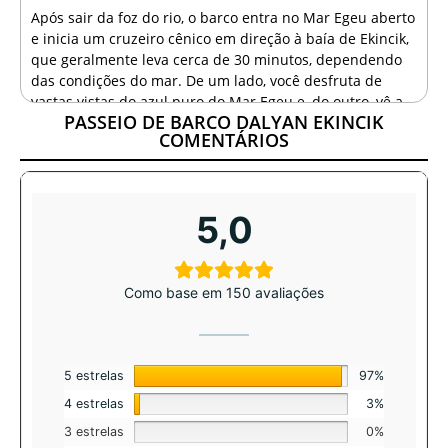
Após sair da foz do rio, o barco entra no Mar Egeu aberto
e inicia um cruzeiro cênico em direção à baía de Ekincik,
que geralmente leva cerca de 30 minutos, dependendo
das condições do mar. De um lado, você desfruta de
vastas vistas do azul puro do Mar Egeu e, do outro, vê a
PASSEIO DE BARCO DALYAN EKINCIK
costa intocada e as colinas arborizadas entre Dalyan e
COMENTÁRIOS
Ekincik. Durante este segmento, os hóspedes podem
relaxar no deck com chá, café ou refrigerantes e
desfrutar das paisagens marinhas panorâmicas. O barco
move-se a uma velocidade confortável para garantir uma
5,0
viagem suave, adequada mesmo para hóspedes que
preferem uma experiência marítima relaxada e
tranquila.
Como base em 150 avaliações
Natação na Caverna Azul de
Ekincik
A primeira grande parada para natação é geralmente na
5 estrelas
97%
famosa Caverna Azul de Ekincik, uma caverna marinha
4 estrelas
3%
natural conhecida por suas águas azuis profundas e
cristalinas e suas dramáticas formações rochosas. O
3 estrelas
0%