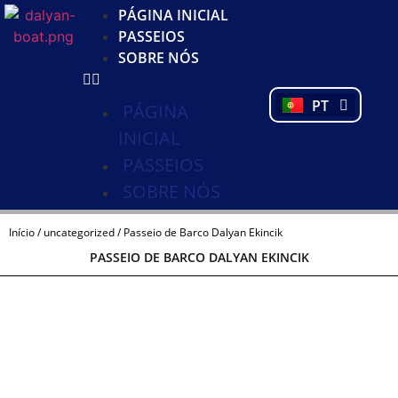
KO
PÁGINA INICIAL
DE
PASSEIOS
NL
SOBRE NÓS
FR
PL
PT
TR
PÁGINA
INICIAL
PASSEIOS
SOBRE NÓS
Início
/
uncategorized
/ Passeio de Barco Dalyan Ekincik
PASSEIO DE BARCO DALYAN EKINCIK