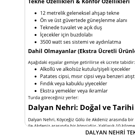
Tekne Özellikleri & Konfor Özellikleri
12 metrelik geleneksel ahşap tekne
Ön ve üst güvertede güneşlenme alanı
Teknede tuvalet ve açık duş
İçecekler için buzdolabı
3500 watt ses sistemi ve aydınlatma
Dahil Olmayanlar (Ekstra Ücretli Ürünl
Aşağıdaki eşyalar gemiye getirilirse ek ücrete tabidir:
Alkollü ve alkolsüz kutulu/şişeli içecekler
Patates cipsi, mısır cipsi veya benzeri atışt
Fındık veya kabuklu yiyecekler
Ekstra yemekler veya ikramlar
Turda göreceğiniz yerler:
Dalyan Nehri: Doğal ve Tarihi
Dalyan Nehri, Köyceğiz Gölü ile Akdeniz arasında bir
ile Akdeniz arasında bir köprüdür. Yaklaşık 10 kilomet
DALYAN NEHRI TE
ve berrak sularıyla biliniyor. Dalyan Nehri, tekne turl