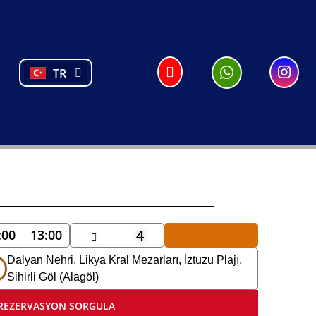
DE
NL
FR
PL
TR
PT
4
:00
13:00
Dalyan Nehri, Likya Kral Mezarları, İztuzu Plajı,
Sihirli Göl (Alagöl)
REZERVASYON SORGULA