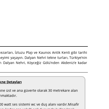
zarları, İztuzu Plajı ve Kaunos Antik Kenti gibi tarihi
eyimi yaşayın. Dalyan Nehri tekne turları, Türkiye’nin
nan Dalyan Nehri, Köyceğiz Gölü’nden Akdeniz’e kadar
kne Detayları
kne üst ve ana güverte olarak 30 metrekare alan
nmaktadır.
00 watt ses sistemi wc ve duş alanı vardır.Misafir