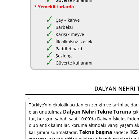
Güverte kullanımı
* Yemekli turlarda
Çay – kahve
Barbekü
Karışık meyve
İlk alkolsüz içecek
Paddleboard
Şezlong
Güverte kullanımı
DALYAN NEHRI 
Türkiye’nin ekolojik açıdan en zengin ve tarihi açıdan
Dalyan Nehri Tekne Turuna
olan unutulmaz
çık
tur, her gün sabah saat 10:00’da Dalyan İskelesi’nde
olup antik kalıntılar, koruma altındaki vahşi yaşam al
Tekne başına
165
karışımını sunmaktadır.
sadece