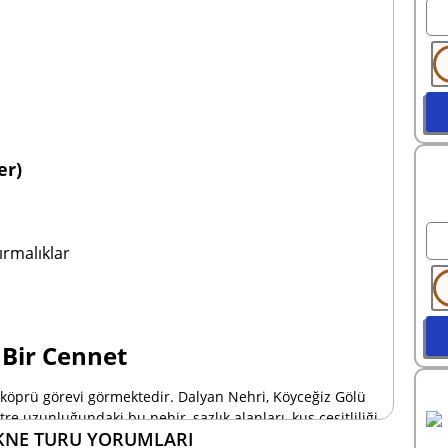
er)
ırmalıklar
 Bir Cennet
 köprü görevi görmektedir. Dalyan Nehri, Köyceğiz Gölü
re uzunluğundaki bu nehir, sazlık alanları, kuş çeşitliliği
KNE TURU YORUMLARI
arı ile keşfedilen en önemli doğal alanlardan biridir.