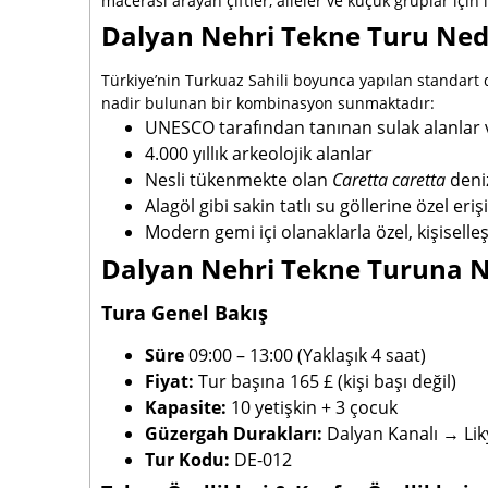
macerası arayan çiftler, aileler ve küçük gruplar için
Dalyan Nehri Tekne Turu Ned
Türkiye’nin Turkuaz Sahili boyunca yapılan standart 
nadir bulunan bir kombinasyon sunmaktadır:
UNESCO tarafından tanınan sulak alanlar ve
4.000 yıllık arkeolojik alanlar
Nesli tükenmekte olan
Caretta caretta
deni
Alagöl gibi sakin tatlı su göllerine özel eri
Modern gemi içi olanaklarla özel, kişiselleş
Dalyan Nehri Tekne Turuna Ne
Tura Genel Bakış
Süre
09:00 – 13:00 (Yaklaşık 4 saat)
Fiyat:
Tur başına 165 £ (kişi başı değil)
Kapasite:
10 yetişkin + 3 çocuk
Güzergah Durakları:
Dalyan Kanalı → Likya
Tur Kodu:
DE-012