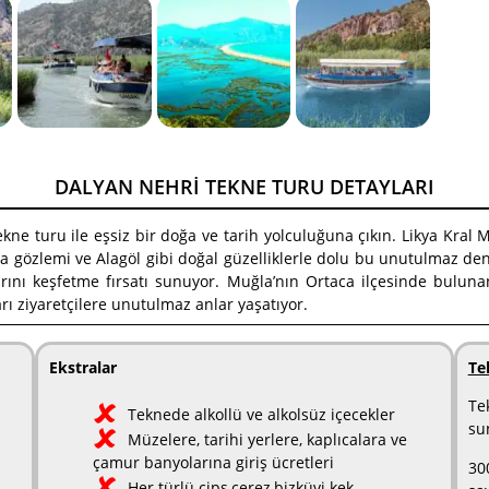
DALYAN NEHRI TEKNE TURU DETAYLARI
ne turu ile eşsiz bir doğa ve tarih yolculuğuna çıkın. Likya Kral Me
a gözlemi ve Alagöl gibi doğal güzelliklerle dolu bu unutulmaz den
larını keşfetme fırsatı sunuyor. Muğla’nın Ortaca ilçesinde bulu
rı ziyaretçilere unutulmaz anlar yaşatıyor.
Ekstralar
Te
Te
Teknede alkollü ve alkolsüz içecekler
su
Müzelere, tarihi yerlere, kaplıcalara ve
çamur banyolarına giriş ücretleri
30
Her türlü cips,çerez,bizküvi kek