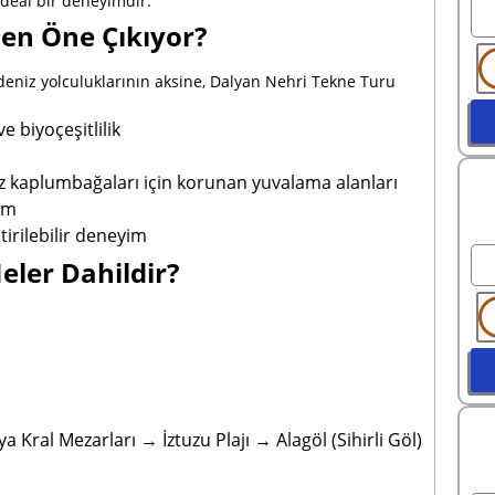
 ideal bir deneyimdir.
en Öne Çıkıyor?
deniz yolculuklarının aksine, Dalyan Nehri Tekne Turu
 biyoçeşitlilik
z kaplumbağaları için korunan yuvalama alanları
şim
tirilebilir deneyim
ler Dahildir?
 Kral Mezarları → İztuzu Plajı → Alagöl (Sihirli Göl)