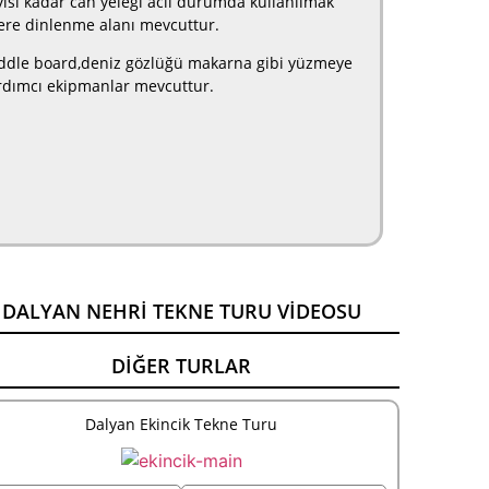
yısı kadar can yeleği acil durumda kullanılmak
ere dinlenme alanı mevcuttur.
ddle board,deniz gözlüğü makarna gibi yüzmeye
rdımcı ekipmanlar mevcuttur.
DALYAN NEHRI TEKNE TURU VIDEOSU
DIĞER TURLAR
Dalyan Ekincik Tekne Turu