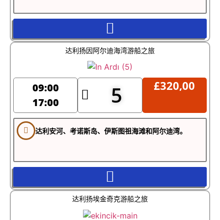
月
，尤其清晨或傍晚巡航时机会更大。
是否包含餐食或午餐？
不包含，此为半日游，下午2点结束。许多游客结束后会在河边
Kaptan’s Place
Dalyan Balıkçısı
餐厅如
或
享用午餐。
达利扬因阿尔迪海湾游船之旅
可自带饮料和零食吗？
酒精、盒装饮料、薯片和坚果需额外付费
可以，但
。纯净
£
320,00
09:00
5
水、三明治或水果可免费携带。
17:00
可结合周边景点
苏丹尼耶泥浴与温泉
– 距达利扬仅10分钟
达利安河、考诺斯岛、伊斯图祖海滩和阿尔迪湾。
科伊杰伊兹湖游船
– 探索土耳其最大天然湖
达利扬小镇漫步
– 参观当地市场、陶艺工坊和土
耳其茶花园
为何此行程是环保旅行者的必选
达利扬埃金奇克游船之旅
可持续旅游
达利扬河游船支持
：
在受保护环境区内运营