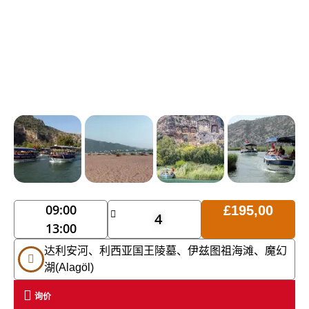
09:00
£
195,00
4
13:00
达利安河、利西亚国王陵墓、伊兹图祖海滩、魔幻
湖(Alagöl)
询价