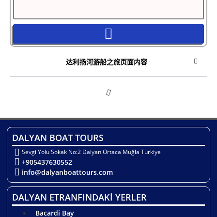
达利扬河游船之旅页面内容
DALYAN BOAT TOURS
Sevgi Yolu Sokak No:2 Dalyan Ortaca Muğla Turkiye
+905437630552
info@dalyanboattours.com
DALYAN ETRANFINDAKİ YERLER
Bacardi Bay