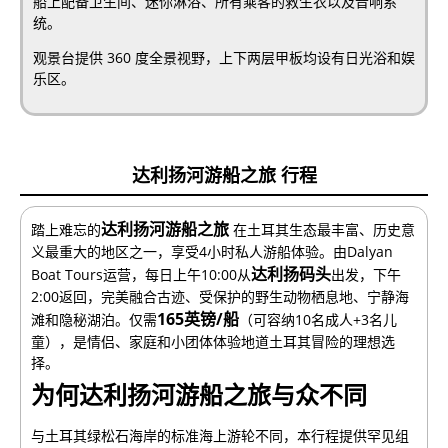
船上配备卫生间、迷你淋浴、所有乘客的救生衣以及音响系
统。
观景台提供 360 度全景视野，上下两层甲板均设有日光浴和娱
乐区。
达利扬河游船之旅 行程
达利扬河游船之旅
踏上难忘的
在土耳其生态最丰富、历史意
义最重大的地区之一，享受4小时私人游船体验。由Dalyan
达利扬码头
Boat Tours运营，每日上午10:00从
出发，下午
2:00返回，完美融合古迹、受保护的野生动物栖息地、宁静海
165英镑/船
滩和隐秘湖泊。仅需
（可容纳10名成人+3名儿
童），是情侣、家庭和小团体体验地道土耳其冒险的理想选
择。
为何达利扬河游船之旅与众不同
与土耳其绿松石海岸的标准海上游轮不同，本行程提供罕见组