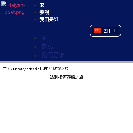
NL
家
FR
参观
PL
我们是谁
PT
ZH
TR
家
参观
我们是谁
首页
/
uncategorized
/ 达利扬河游船之旅
达利扬河游船之旅