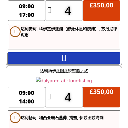
£
350,00
现金（土耳其里拉或英镑）用于小费或额外消费
09:00
4
是否适合家庭及无障碍通行？
17:00
是！适合所有年龄段。但需注意：
达利安河, 科伊杰伊兹湖（游泳休息和烧烤）, 苏丹尼耶
因登船及卡乌诺斯地形，轮椅无法完全通行
泥浴
为所有乘客提供救生衣
晕船罕见——河水平静且受遮蔽
即时确认
出发前24–48小时免费取消（请查看条款）
含英语船员及导游
达利扬伊兹图兹螃蟹船之旅
常见问题（FAQ）
是否有英文讲解？
£
350,00
09:00
4
是的，船长或船员将提供清晰生动的英文讲解，涵盖历史、生
14:00
态和安全信息。
行程中能看到海龟吗？
达利扬河, 利西亚岩石墓葬, 捕蟹, 伊兹图兹海滩
5月至10
虽无法保证（海龟为野生动物），但最佳观赏期为