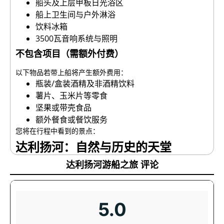
船头及上层甲板日光浴区
船上卫生间与户外淋浴
饮料冰箱
3500瓦音响系统与照明
不包含项目（需额外付费）
以下物品若带上船将产生额外费用：
瓶装/盒装酒精及非酒精饮料
薯片、玉米片等零食
坚果或带壳食品
额外餐食或餐饮服务
您将在行程中看到的景点：
达利扬河：自然与历史的天堂
达利扬河游船之旅 评论
达利扬河连接科伊杰伊兹湖与地中海。这条长约10公里的河流
以芦苇丛、鸟类多样性和清澈水域闻名。它是土耳其最重要的
自然景区之一，乘船游览可观察丰富的野生动植物和独特生态
系统。沿岸众多餐厅和咖啡馆让游客在欣赏河景的同时享受惬
5.0
意时光。