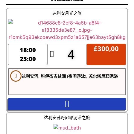
湖漫步、观鸟并享受自然。对于寻找未被发现之美的游客而
言，这里是理想目的地。
达利安月光之旅
预订达利扬河游船的最佳时间
季节指南
4–6月：
气温温和（20–28°C），游客较少，海
£
300,00
18:00
4
龟活动开始
23:00
7–8月：
盛夏炎热（30–38°C），旺季，海龟产
卵高峰期
9–10月：
气候宜人，游客较少，幼龟活跃
达利安河, 科伊杰吉兹湖 (夜间游泳), 苏尔塔尼耶泥浴
11–3月：
可按需安排；植被茂盛，气温凉爽（10
–20°C）
出行建议携带物品
泳衣、毛巾和涉水鞋
防晒霜（建议珊瑚友好型）、帽子和太阳镜
达利安苏丹尼耶泥浴之旅
可重复使用水瓶
相机或智能手机（建议防水套）