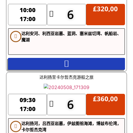
向游客普及海龟保护知识
£
320,00
10:00
6
限制团队规模以减少生态影响
在敏感湿地推广低影响休闲活动
17:00
立即预订您的私人达利扬之旅
达利安河、利西亚岩墓、蓝洞、塞米兹切湾、帆船岩、
魔湖
达利扬、马尔马里斯、费特希耶或奥尔塔
无论您住在
贾
，达利扬河游船都能以无与伦比的价值、美景和文化洞察，
165英镑
带您领略土耳其的自然与文化遗产。全团仅需
，是土
耳其里维埃拉最实惠的私人游之一。
达利扬至卡尔哲杰克游船之旅
£
360,00
09:30
6
17:00
达利扬河，吕西亚岩墓，伊兹图祖海滩，博兹布伦湾，
卡尔哲杰克湾