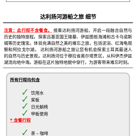
达利扬河游船之旅 细节
注意：此行程不含餐食。
搭乘达利扬河游船，开启一段融合自然与
历史的独特旅程。探索吕基亚国王陵墓、伊兹图祖海滩和古卡乌诺斯
城等历史瑰宝。体验充满自然之美的难忘之旅，包括泥浴、红海龟观
察和阿拉戈尔湖。 达利扬河游船之旅让您有机会探索土耳其最迷人
的自然与历史景观。达利扬河位于穆拉省奥尔塔贾区，从科伊杰伊兹
湖流向地中海。游船在这片独特地貌中穿行，为游客带来难忘时刻。
所有行程均包含
饮用水
桨板
日光躺椅
甲板使用
* 含餐行程
茶 – 咖啡