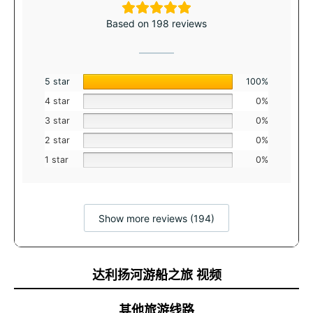
伊兹图祖海滩：红海龟之家
Based on 198 reviews
伊兹图祖海滩位于达利扬河入海口，是土耳其最著名的海滩之
一，长达4.5公里。以其金黄色沙滩和清澈海水著称，同时也是
红海龟最重要的产卵地之一。为保护海龟，海滩在特定时段禁
止游客进入。此处是淡水与海水交汇的天然屏障，游客可同时
5 star
100%
体验两种水域。 古卡乌诺斯城：深入历史之旅 古卡乌诺斯城紧
4 star
0%
邻达利扬河，曾是古代港口城市，历史可追溯至公元前10世
纪。城内重要建筑包括剧场、浴场、神庙和广场。作为吕基亚
3 star
0%
与卡里亚文明之间的交通枢纽，具有战略意义。游客下船后步
2 star
0%
行即可抵达。考古发掘揭示了该地区的丰富历史。
1 star
0%
国王陵墓：岩雕艺术的巅峰
国王陵墓是达利扬河最引人注目的景点之一，这些宏伟结构雕
刻于悬崖之上。由吕基亚人在公元前4世纪建造，属于卡乌诺斯
Show more reviews (194)
国王。陵墓以其高度和精细工艺引人注目。游船期间可近距离
观赏，其壮观景象令人印象深刻。
阿拉戈尔湖：宁静而神秘的湖泊
达利扬河游船之旅 视频
阿拉戈尔湖是达利扬地区鲜为人知的区域，却是自然爱好者的
其他旅游线路
天堂。靠近达利扬，以其自然美景和宁静氛围吸引游客。可环