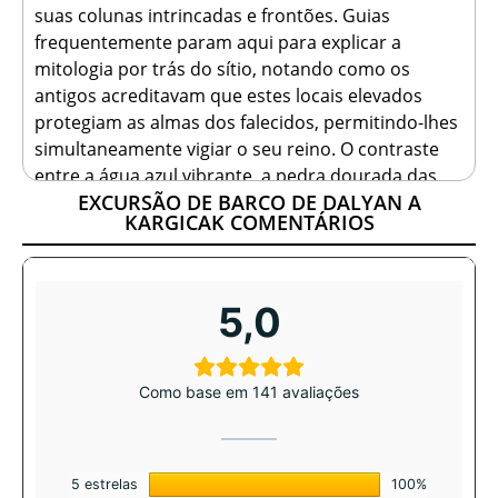
suas colunas intrincadas e frontões. Guias
frequentemente param aqui para explicar a
mitologia por trás do sítio, notando como os
antigos acreditavam que estes locais elevados
protegiam as almas dos falecidos, permitindo-lhes
simultaneamente vigiar o seu reino. O contraste
entre a água azul vibrante, a pedra dourada das
EXCURSÃO DE BARCO DE DALYAN A
tumbas e os juncos verdes cria um espetáculo
KARGICAK COMENTÁRIOS
visual que parece quase surreal, oferecendo uma
conexão profunda com uma civilização que
floresceu aqui há milénios.
5,0
Sol, Areia e Conservação na
Pristina Praia de Iztuzu
Como base em 141 avaliações
Deixando para trás a gravidade histórica das
tumbas de Kaunos, a excursão de barco
prossegue em direção à foz do rio, onde a água
doce encontra a extensão azul do Mar
5 estrelas
100%