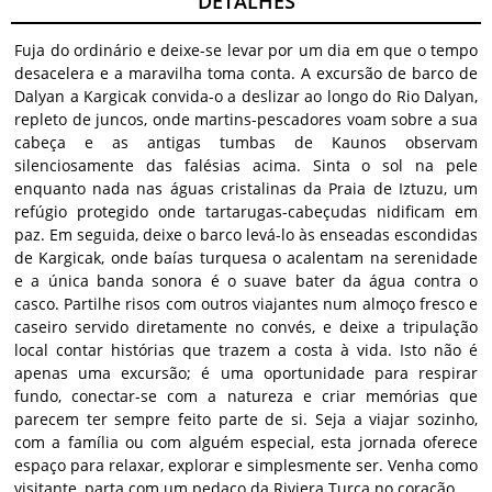
DETALHES
Fuja do ordinário e deixe-se levar por um dia em que o tempo
desacelera e a maravilha toma conta. A excursão de barco de
Dalyan a Kargicak convida-o a deslizar ao longo do Rio Dalyan,
repleto de juncos, onde martins-pescadores voam sobre a sua
cabeça e as antigas tumbas de Kaunos observam
silenciosamente das falésias acima. Sinta o sol na pele
enquanto nada nas águas cristalinas da Praia de Iztuzu, um
refúgio protegido onde tartarugas-cabeçudas nidificam em
paz. Em seguida, deixe o barco levá-lo às enseadas escondidas
de Kargicak, onde baías turquesa o acalentam na serenidade
e a única banda sonora é o suave bater da água contra o
casco. Partilhe risos com outros viajantes num almoço fresco e
caseiro servido diretamente no convés, e deixe a tripulação
local contar histórias que trazem a costa à vida. Isto não é
apenas uma excursão; é uma oportunidade para respirar
fundo, conectar-se com a natureza e criar memórias que
parecem ter sempre feito parte de si. Seja a viajar sozinho,
com a família ou com alguém especial, esta jornada oferece
espaço para relaxar, explorar e simplesmente ser. Venha como
visitante, parta com um pedaço da Riviera Turca no coração.