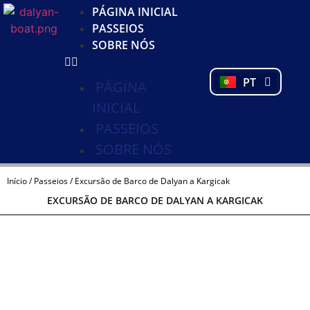
KO
PÁGINA INICIAL
DE
PASSEIOS
NL
SOBRE NÓS
FR
PL
PT
TR
PÁGINA
INICIAL
PASSEIOS
SOBRE NÓS
Início
/
Passeios
/ Excursão de Barco de Dalyan a Kargicak
EXCURSÃO DE BARCO DE DALYAN A KARGICAK