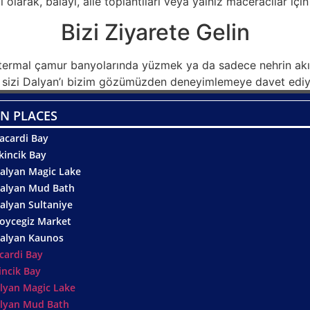
ti olarak, balayı, aile toplantıları veya yalnız maceracılar içi
Bizi Ziyarete Gelin
ter termal çamur banyolarında yüzmek ya da sadece nehrin ak
, sizi Dalyan’ı bizim gözümüzden deneyimlemeye davet ediy
N PLACES
acardi Bay
kincik Bay
alyan Magic Lake
alyan Mud Bath
alyan Sultaniye
oycegiz Market
alyan Kaunos
cardi Bay
incik Bay
lyan Magic Lake
lyan Mud Bath