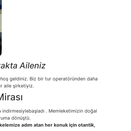
akta Aileniz
 hoş geldiniz.
Biz bir tur operatöründen daha
aile şirketiyiz.
Mirası
a indirmesiyle
başladı
. Memleketimizin doğal
uruma dönüştü.
skelemize adım atan her konuk için otantik,