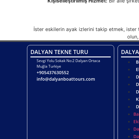
Kişiselleştirilmiş Hizmet:
Bir aile şirke
İster eskilerin ayak izlerini takip etmek, is
olun
DALYAN TEKNE TURU
DALYA
Sevgi Yolu Sokak No:2 Dalyan Ortaca
B
Muğla Turkiye
E
+905437630552
D
info@dalyanboattours.com
D
D
K
D
Ba
Ek
Da
Da