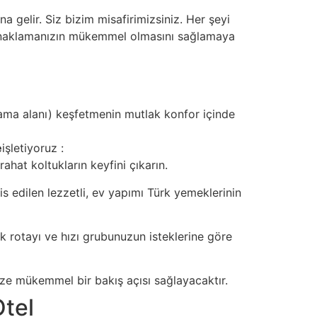
a gelir. Siz bizim misafirimizsiniz. Her şeyi
konaklamanızın mükemmel olmasını sağlamaya
valama alanı) keşfetmenin mutlak konfor içinde
e
işletiyoruz
:
hat koltukların keyfini çıkarın.
 edilen lezzetli, ev yapımı Türk yemeklerinin
k rotayı ve hızı grubunuzun isteklerine göre
size mükemmel bir bakış açısı sağlayacaktır.
Otel