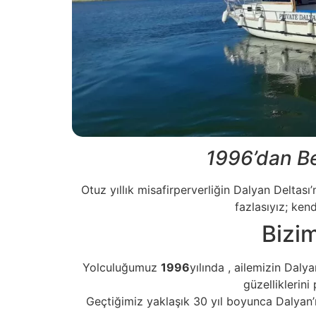
1996’dan Be
Otuz yıllık misafirperverliğin Dalyan Deltası
fazlasıyız; ken
Bizim
Yolculuğumuz
1996
yılında
, ailemizin Daly
güzelliklerin
Geçtiğimiz yaklaşık 30 yıl boyunca Dalyan’