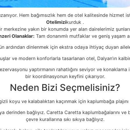
zanıyor. Hem bağımsızlık hem de otel kalitesinde hizmet ist
Otelimizi
kurduk
.
r merkezine yakın bir konumda yer alan dairelerimiz şunlar
zeri Olanaklar:
Tam donanımlı mutfaklar ve geniş yaşam al
ün ardından dinlenmek için ekstra odaya ihtiyaç duyan ailel
lar ve modern konforlarla tasarlanan otel, Dalyan’ın kalbin
i rezervasyonu yaptırmanın rahatlığını seviyor ve konaklama 
bir koordinasyonun keyfini çıkarıyor.
Neden Bizi Seçmelisiniz?
gizli koyu ve kalabalıktan kaçınmak için kaplumbağa plajını z
ya derinden bağlıyız. Caretta Caretta kaplumbağalarını ve
çevre kurallarına sıkı sıkıya bağlıyız.