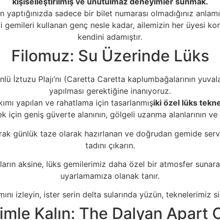
kişiselleştirilmiş ve unutulmaz deneyimler sunmak.
n yaptığınızda sadece bir bilet numarası olmadığınız anlamın
gemileri kullanan genç nesle kadar, ailemizin her üyesi 
kendini adamıştır.
Filomuz: Su Üzerinde Lüks
e ünlü İztuzu Plajı’nı (Caretta Caretta kaplumbağalarının yu
yapılması gerektiğine inanıyoruz.
akımı yapılan ve rahatlama için tasarlanmış
iki özel lüks tekn
için geniş güverte alanının, gölgeli uzanma alanlarının ve ra
rak günlük taze olarak hazırlanan ve doğrudan gemide servis
tadını çıkarın.
ların aksine, lüks gemilerimiz daha özel bir atmosfer sunara
uyarlamamıza olanak tanır.
ını izleyin, ister serin delta sularında yüzün, teknelerimiz 
imle Kalın: The Dalyan Apart 