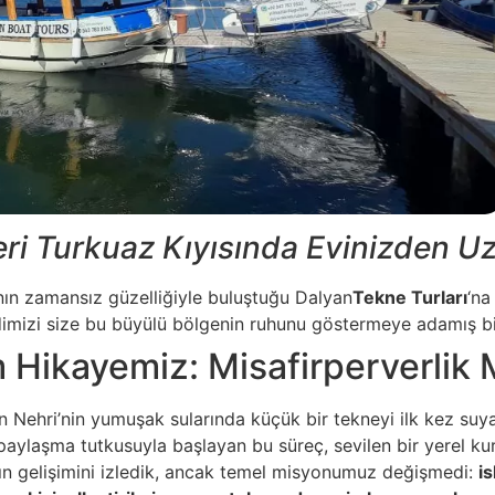
ri Turkuaz Kıyısında Evinizden Uz
’nın zamansız güzelliğiyle buluştuğu Dalyan
Tekne Turları
‘na
dimizi size bu büyülü bölgenin ruhunu göstermeye adamış bir 
 Hikayemiz: Misafirperverlik 
an Nehri’nin yumuşak sularında küçük bir tekneyi ilk kez suy
i paylaşma tutkusuyla başlayan bu süreç, sevilen bir yerel k
ın gelişimini izledik, ancak temel misyonumuz değişmedi:
i