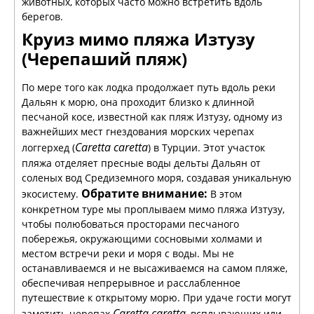
животных, которых часто можно встретить вдоль
берегов.
Круиз мимо пляжа Изтузу
(Черепаший пляж)
По мере того как лодка продолжает путь вдоль реки
Дальян к морю, она проходит близко к длинной
песчаной косе, известной как пляж Изтузу, одному из
важнейших мест гнездования морских черепах
Caretta caretta
логгерхед (
) в Турции. Этот участок
пляжа отделяет пресные воды дельты Дальян от
соленых вод Средиземного моря, создавая уникальную
Обратите внимание:
экосистему.
В этом
конкретном туре мы проплываем мимо пляжа Изтузу,
чтобы полюбоваться просторами песчаного
побережья, окружающими сосновыми холмами и
местом встречи реки и моря с воды. Мы не
останавливаемся и не высаживаемся на самом пляже,
обеспечивая непрерывное и расслабленное
путешествие к открытому морю. При удаче гости могут
Caretta caretta
заметить черепах
, всплывающих или