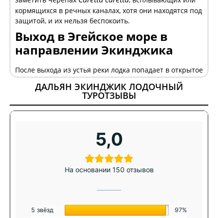
кормящихся в речных каналах, хотя они находятся под
защитой, и их нельзя беспокоить.
Выход в Эгейское море в
направлении Экинджика
После выхода из устья реки лодка попадает в открытое
Эгейское море и начинает живописный круиз в
ДАЛЬЯН ЭКИНДЖИК ЛОДОЧНЫЙ
сторону бухты Экинджик, который обычно занимает
ТУРОТЗЫВЫ
около 30 минут в зависимости от условий моря. С
одной стороны, вы наслаждаетесь обширными видами
чистого синего Эгейского моря, а с другой — видите
нетронутую береговую линию и лесистые холмы
5,0
между Дальяном и Экинджиком. Во время этого
сегмента гости могут расслабиться на палубе с чаем,
кофе или безалкогольными напитками и насладиться
На основании 150 отзывов
панорамными морскими пейзажами. Лодка движется с
комфортной скоростью, чтобы обеспечить плавное
путешествие, подходящее даже для гостей,
предпочитающих расслабленный, неспешный отдых
5 звёзд
97%
на море.