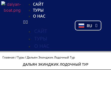
NL
САЙТ
FR
ТУРЫ
PL
О НАС
PT
RU
TR
САЙТ
ТУРЫ
О НАС
Главная
/
Туры
/ Дальян Экинджик Лодочный Тур
ДАЛЬЯН ЭКИНДЖИК ЛОДОЧНЫЙ ТУР