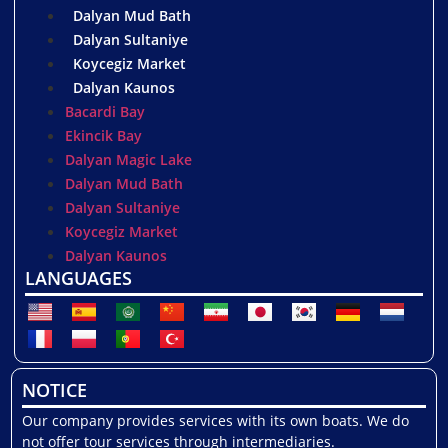
Пар:
Романтичная и живописная
Dalyan Mud Bath
однодневная поездка вдали от шумных
Dalyan Sultaniye
курортов.
Koycegiz Market
Небольших групп друзей:
Чтобы
Dalyan Kaunos
отметить особые случаи или просто
Bacardi Bay
насладиться полным днем на море в
Ekincik Bay
уединении.
Dalyan Magic Lake
Любителей природы и фотографии:
Dalyan Mud Bath
Интересующихся пейзажами, дикой
Dalyan Sultaniye
природой и прибрежными видами.
Koycegiz Market
Dalyan Kaunos
Практическая информация и
LANGUAGES
советы
Тур обычно проводится как частный однодневный
круиз с утренним отправлением от пристани Дальян и
возвращением поздно днем или ранним вечером.
NOTICE
Цены обычно рассчитываются исходя из
максимальной вместимости лодки, поэтому
Our company provides services with its own boats. We do
рекомендуется указать количество человек в вашей
not offer tour services through intermediaries.