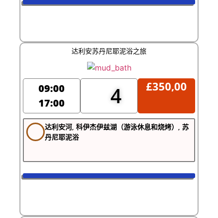
达利安苏丹尼耶泥浴之旅
£
350,00
09:00
4
17:00
达利安河, 科伊杰伊兹湖（游泳休息和烧烤）, 苏
丹尼耶泥浴