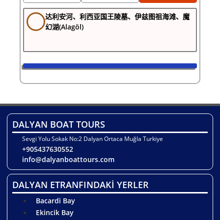
达利安河、利西亚国王陵墓、伊兹图祖海滩、魔
幻湖(Alagöl)
DALYAN BOAT TOURS
Sevgi Yolu Sokak No:2 Dalyan Ortaca Muğla Turkiye
+905437630552
info@dalyanboattours.com
DALYAN ETRANFINDAKİ YERLER
Bacardi Bay
Ekincik Bay