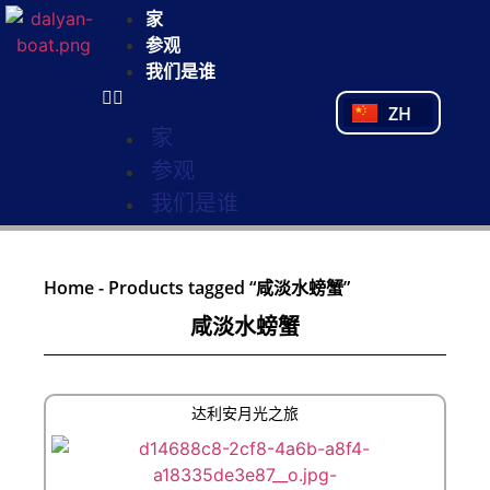
NL
家
FR
参观
PL
我们是谁
PT
ZH
TR
家
参观
我们是谁
Home
-
Products tagged “咸淡水螃蟹”
咸淡水螃蟹
达利安月光之旅