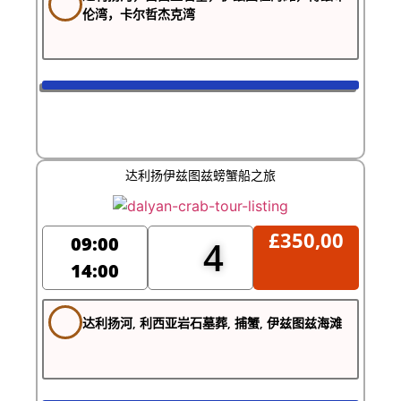
伦湾，卡尔哲杰克湾
达利扬伊兹图兹螃蟹船之旅
£
350,00
09:00
4
14:00
达利扬河, 利西亚岩石墓葬, 捕蟹, 伊兹图兹海滩