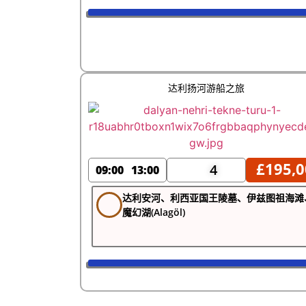
达利扬河游船之旅
£
195,0
4
09:00
13:00
达利安河、利西亚国王陵墓、伊兹图祖海滩
魔幻湖(Alagöl)