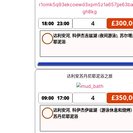
£
300,0
4
18:00
23:00
达利安河, 科伊杰吉兹湖 (夜间游泳), 苏尔塔
耶泥浴
达利安苏丹尼耶泥浴之旅
£
350,0
4
09:00
17:00
达利安河, 科伊杰伊兹湖（游泳休息和烧烤）
苏丹尼耶泥浴