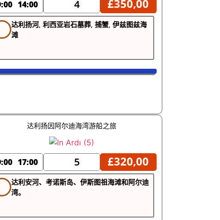
£
350,00
4
9:00
14:00
达利扬河, 利西亚岩石墓葬, 捕蟹, 伊兹图兹海
滩
达利扬因阿尔迪海湾游船之旅
£
320,00
5
9:00
17:00
达利安河、考诺斯岛、伊斯图祖海滩和阿尔迪
湾。