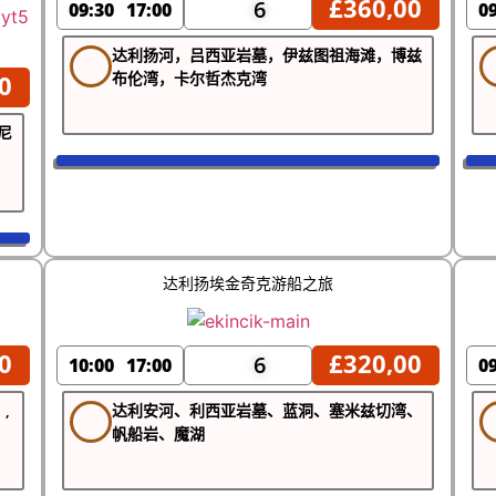
£
360,00
6
09:30
17:00
0
达利扬河，吕西亚岩墓，伊兹图祖海滩，博兹
布伦湾，卡尔哲杰克湾
0
尼
达利扬埃金奇克游船之旅
0
£
320,00
6
10:00
17:00
0
,
达利安河、利西亚岩墓、蓝洞、塞米兹切湾、
帆船岩、魔湖