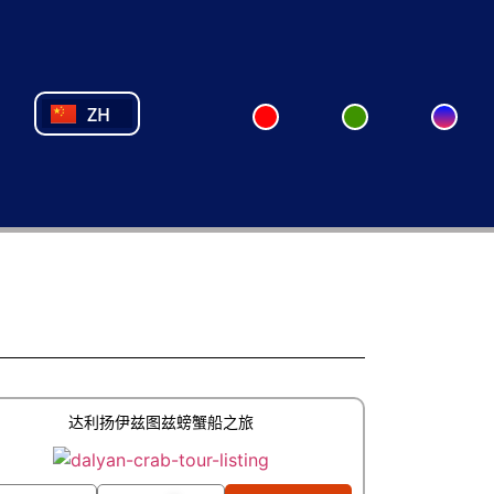
NL
FR
PL
PT
ZH
TR
达利扬伊兹图兹螃蟹船之旅