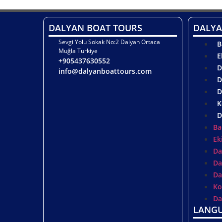
DALYAN BOAT TOURS
DALYA
Sevgi Yolu Sokak No:2 Dalyan Ortaca
B
Muğla Turkiye
E
+905437630552
D
info@dalyanboattours.com
D
D
K
D
Ba
Ek
Da
Da
Da
Ko
Da
LANG