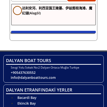
达利安河、利西亚国王陵墓、伊兹图祖海滩、魔
幻湖(Alagöl)
DALYAN BOAT TOURS
Sevgi Yolu Sokak No:2 Dalyan Ortaca Muğla Turkiye
+905437630552
info@dalyanboattours.com
DALYAN ETRANFINDAKİ YERLER
Bacardi Bay
Ekincik Bay