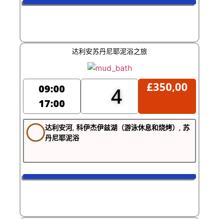
达利安苏丹尼耶泥浴之旅
£
350,00
09:00
4
17:00
达利安河, 科伊杰伊兹湖（游泳休息和烧烤）, 苏
丹尼耶泥浴