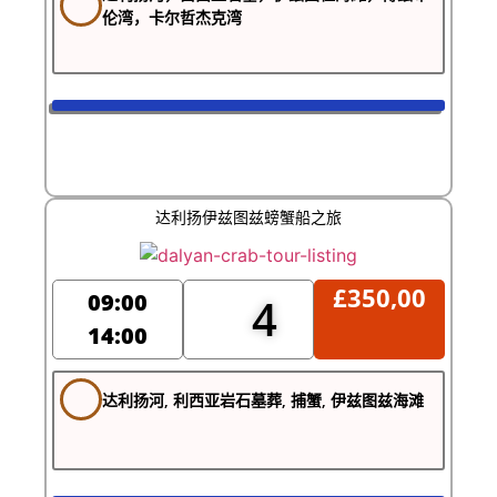
伦湾，卡尔哲杰克湾
达利扬伊兹图兹螃蟹船之旅
£
350,00
09:00
4
14:00
达利扬河, 利西亚岩石墓葬, 捕蟹, 伊兹图兹海滩