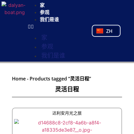
NL
家
FR
参观
PL
我们是谁
PT
ZH
TR
家
参观
我们是谁
Home
-
Products tagged “灵活日程”
灵活日程
达利安月光之旅