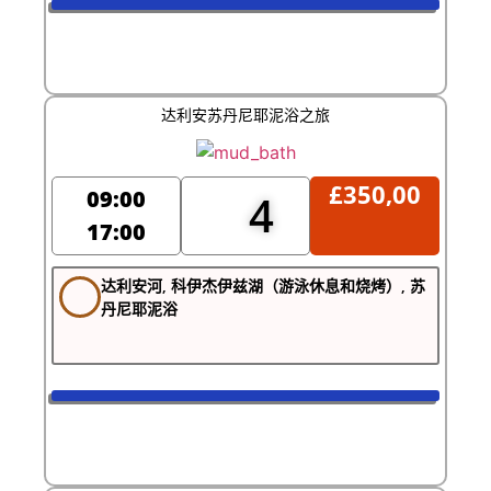
达利安苏丹尼耶泥浴之旅
£
350,00
09:00
4
17:00
达利安河, 科伊杰伊兹湖（游泳休息和烧烤）, 苏
丹尼耶泥浴