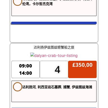
伦湾，卡尔哲杰克湾
达利扬伊兹图兹螃蟹船之旅
£
350,00
09:00
4
14:00
达利扬河, 利西亚岩石墓葬, 捕蟹, 伊兹图兹海滩