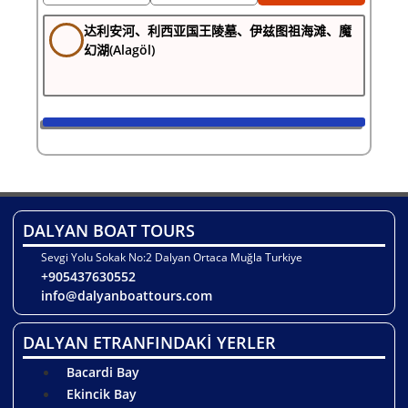
达利安河、利西亚国王陵墓、伊兹图祖海滩、魔
幻湖(Alagöl)
DALYAN BOAT TOURS
Sevgi Yolu Sokak No:2 Dalyan Ortaca Muğla Turkiye
+905437630552
info@dalyanboattours.com
DALYAN ETRANFINDAKİ YERLER
Bacardi Bay
Ekincik Bay