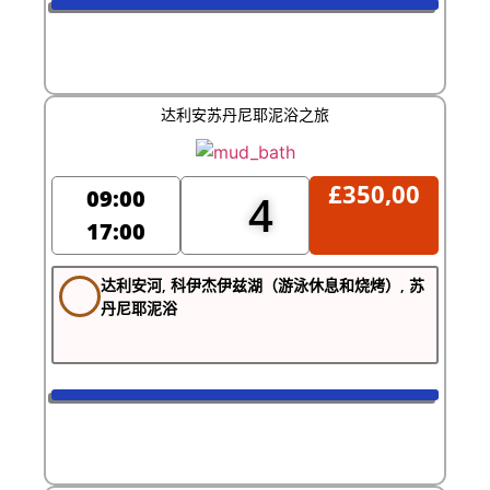
达利安苏丹尼耶泥浴之旅
£
350,00
09:00
4
17:00
达利安河, 科伊杰伊兹湖（游泳休息和烧烤）, 苏
丹尼耶泥浴