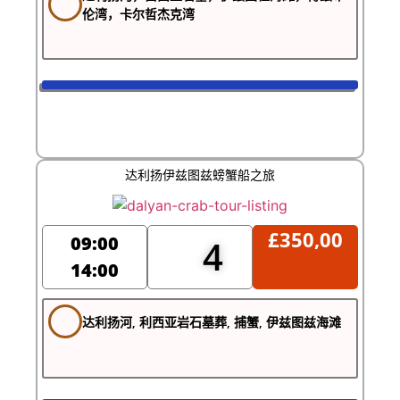
伦湾，卡尔哲杰克湾
达利扬伊兹图兹螃蟹船之旅
£
350,00
09:00
4
14:00
达利扬河, 利西亚岩石墓葬, 捕蟹, 伊兹图兹海滩