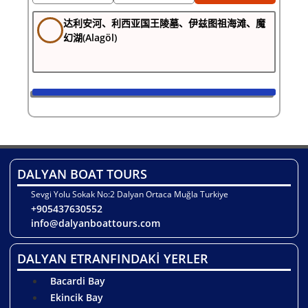
达利安河、利西亚国王陵墓、伊兹图祖海滩、魔
幻湖(Alagöl)
DALYAN BOAT TOURS
Sevgi Yolu Sokak No:2 Dalyan Ortaca Muğla Turkiye
+905437630552
info@dalyanboattours.com
DALYAN ETRANFINDAKİ YERLER
Bacardi Bay
Ekincik Bay