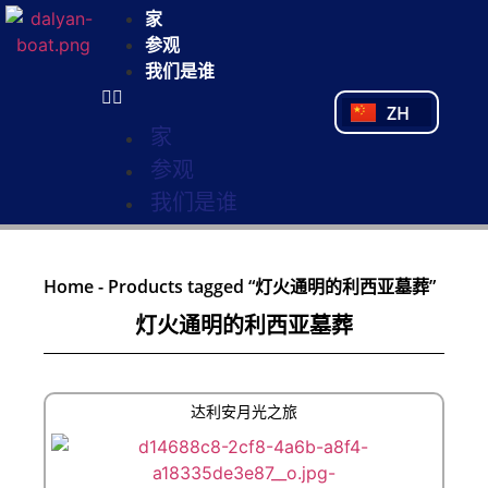
NL
家
FR
参观
PL
我们是谁
PT
ZH
TR
家
参观
我们是谁
Home
-
Products tagged “灯火通明的利西亚墓葬”
灯火通明的利西亚墓葬
达利安月光之旅