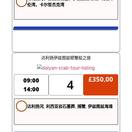
伦湾，卡尔哲杰克湾
达利扬伊兹图兹螃蟹船之旅
£
350,00
09:00
4
14:00
达利扬河, 利西亚岩石墓葬, 捕蟹, 伊兹图兹海滩