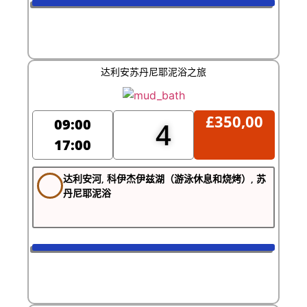
达利安苏丹尼耶泥浴之旅
£
350,00
09:00
4
17:00
达利安河, 科伊杰伊兹湖（游泳休息和烧烤）, 苏
丹尼耶泥浴