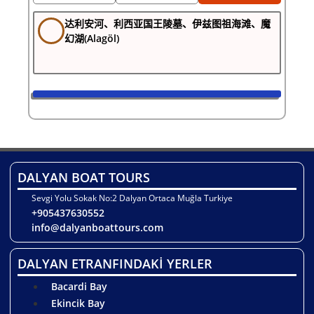
达利安河、利西亚国王陵墓、伊兹图祖海滩、魔
幻湖(Alagöl)
DALYAN BOAT TOURS
Sevgi Yolu Sokak No:2 Dalyan Ortaca Muğla Turkiye
+905437630552
info@dalyanboattours.com
DALYAN ETRANFINDAKİ YERLER
Bacardi Bay
Ekincik Bay