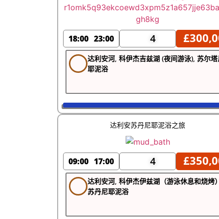
£
300,0
4
18:00
23:00
达利安河, 科伊杰吉兹湖 (夜间游泳), 苏尔塔
耶泥浴
达利安苏丹尼耶泥浴之旅
£
350,0
4
09:00
17:00
达利安河, 科伊杰伊兹湖（游泳休息和烧烤）
苏丹尼耶泥浴