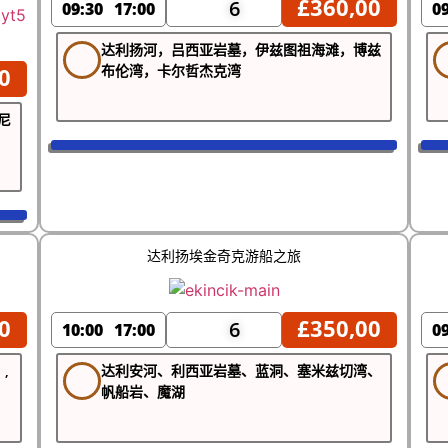
£
360,00
6
09:30
17:00
0
达利扬河，吕西亚岩墓，伊兹图祖海滩，博兹
布伦湾，卡尔哲杰克湾
0
尼
达利扬埃金奇克游船之旅
0
£
350,00
6
10:00
17:00
0
,
达利安河、利西亚岩墓、蓝洞、塞米兹切湾、
帆船岩、魔湖