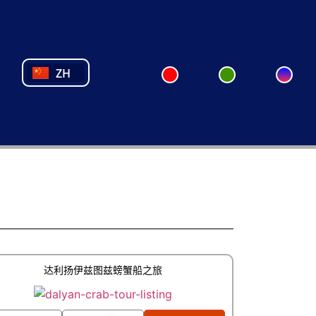
NL
FR
PL
PT
ZH
TR
达利扬伊兹图兹螃蟹船之旅