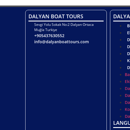
DALYAN BOAT TOURS
DALYA
Sevgi Yolu Sokak No:2 Dalyan Ortaca
B
Muğla Turkiye
E
+905437630552
D
info@dalyanboattours.com
D
D
K
D
Ba
Ek
Da
Da
Da
Ko
Da
LANG