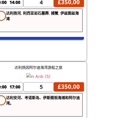
£
350,00
4
9:00
14:00
达利扬河, 利西亚岩石墓葬, 捕蟹, 伊兹图兹海
滩
达利扬因阿尔迪海湾游船之旅
£
350,00
5
9:00
17:00
达利安河、考诺斯岛、伊斯图祖海滩和阿尔迪
湾。