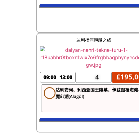
达利扬河游船之旅
£
195,0
4
09:00
13:00
达利安河、利西亚国王陵墓、伊兹图祖海滩
魔幻湖(Alagöl)