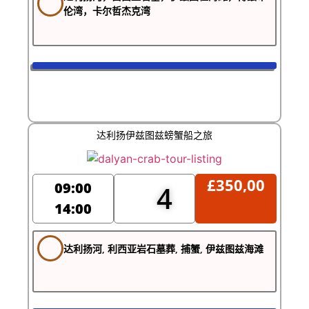
伦湾，卡尔哲杰克湾
达利扬伊兹图兹螃蟹船之旅
£
350,00
09:00
4
14:00
达利扬河, 利西亚岩石墓葬, 捕蟹, 伊兹图兹海滩