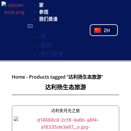
NL
家
FR
参观
PL
我们是谁
PT
ZH
TR
家
参观
我们是谁
Home
-
Products tagged “达利扬生态旅游”
达利扬生态旅游
达利安月光之旅