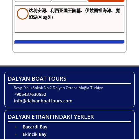
达利安河、利西亚国王陵墓、伊兹图祖海滩、魔
幻湖(Alagöl)
DALYAN BOAT TOURS
Sevgi Yolu Sokak No:2 Dalyan Ortaca Muğla Turkiye
+905437630552
info@dalyanboattours.com
DALYAN ETRANFINDAKİ YERLER
Bacardi Bay
Ekincik Bay