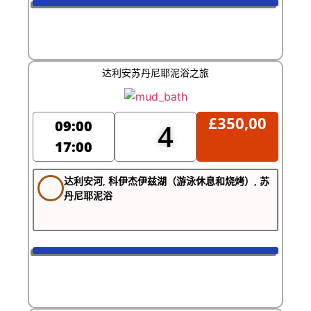
达利安苏丹尼耶泥浴之旅
£
350,00
09:00
4
17:00
达利安河, 科伊杰伊兹湖（游泳休息和烧烤）, 苏
丹尼耶泥浴