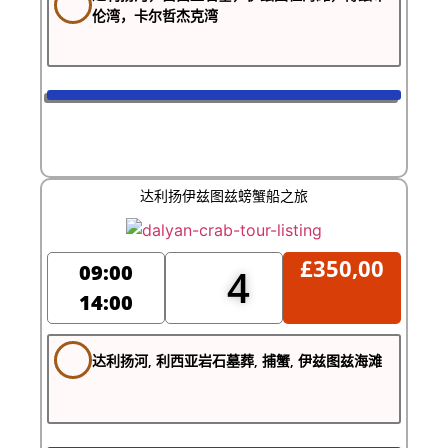
伦湾，卡尔哲杰克湾
达利扬伊兹图兹螃蟹船之旅
£
350,00
09:00
4
14:00
达利扬河, 利西亚岩石墓葬, 捕蟹, 伊兹图兹海滩