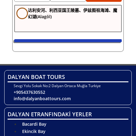
达利安河、利西亚国王陵墓、伊兹图祖海滩、魔
幻湖(Alagöl)
DALYAN BOAT TOURS
Sevgi Yolu Sokak No:2 Dalyan Ortaca Muğla Turkiye
+905437630552
info@dalyanboattours.com
DALYAN ETRANFINDAKİ YERLER
Bacardi Bay
Ekincik Bay