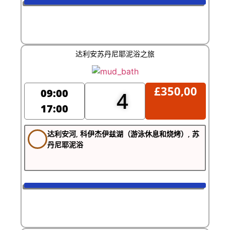
达利安苏丹尼耶泥浴之旅
£
350,00
09:00
4
17:00
达利安河, 科伊杰伊兹湖（游泳休息和烧烤）, 苏
丹尼耶泥浴