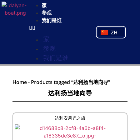
NL
家
FR
参观
PL
我们是谁
PT
ZH
TR
家
参观
我们是谁
Home
-
Products tagged “达利扬当地向导”
达利扬当地向导
达利安月光之旅