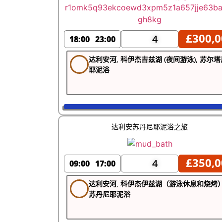
£
300,0
4
18:00
23:00
达利安河, 科伊杰吉兹湖 (夜间游泳), 苏尔塔
耶泥浴
达利安苏丹尼耶泥浴之旅
£
350,0
4
09:00
17:00
达利安河, 科伊杰伊兹湖（游泳休息和烧烤）
苏丹尼耶泥浴