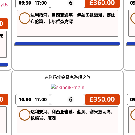
£
360,00
6
09:30
17:00
0
达利扬河，吕西亚岩墓，伊兹图祖海滩，博兹
布伦湾，卡尔哲杰克湾
0
尼
达利扬埃金奇克游船之旅
0
£
350,00
6
10:00
17:00
0
,
达利安河、利西亚岩墓、蓝洞、塞米兹切湾、
帆船岩、魔湖