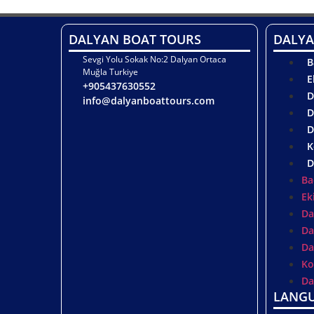
DALYAN BOAT TOURS
DALYA
Sevgi Yolu Sokak No:2 Dalyan Ortaca
B
Muğla Turkiye
E
+905437630552
D
info@dalyanboattours.com
D
D
K
D
Ba
Ek
Da
Da
Da
Ko
Da
LANG