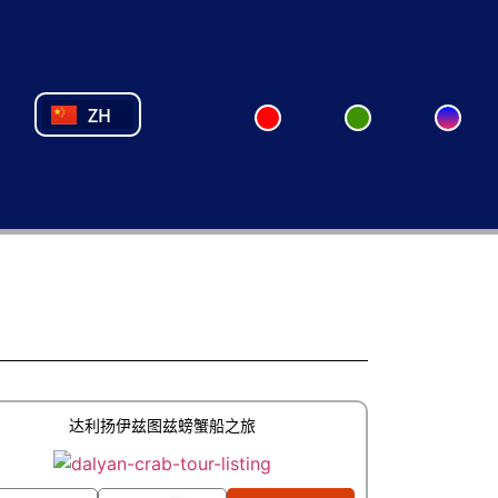
NL
FR
PL
PT
ZH
TR
达利扬伊兹图兹螃蟹船之旅