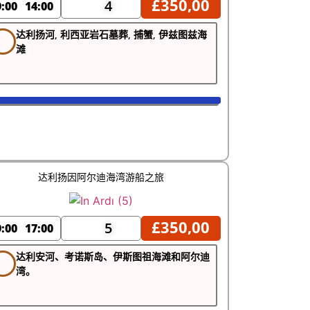
£
350,00
4
9:00
14:00
达利扬河, 利西亚岩石墓葬, 捕蟹, 伊兹图兹海
滩
达利扬因阿尔迪海湾游船之旅
£
350,00
5
9:00
17:00
达利安河、考诺斯岛、伊斯图祖海滩和阿尔迪
湾。