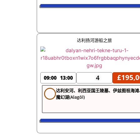
达利扬河游船之旅
£
195,0
4
09:00
13:00
达利安河、利西亚国王陵墓、伊兹图祖海滩
魔幻湖(Alagöl)