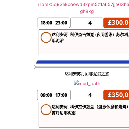
£
300,0
4
18:00
23:00
达利安河, 科伊杰吉兹湖 (夜间游泳), 苏尔塔
耶泥浴
达利安苏丹尼耶泥浴之旅
£
350,0
4
09:00
17:00
达利安河, 科伊杰伊兹湖（游泳休息和烧烤）
苏丹尼耶泥浴