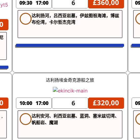
£
360,00
6
09:30
17:00
0
达利扬河，吕西亚岩墓，伊兹图祖海滩，博兹
布伦湾，卡尔哲杰克湾
0
尼
达利扬埃金奇克游船之旅
0
£
320,00
6
10:00
17:00
0
,
达利安河、利西亚岩墓、蓝洞、塞米兹切湾、
帆船岩、魔湖