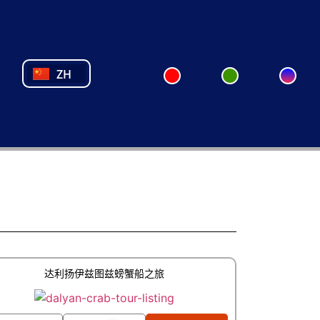
NL
FR
PL
PT
ZH
TR
达利扬伊兹图兹螃蟹船之旅