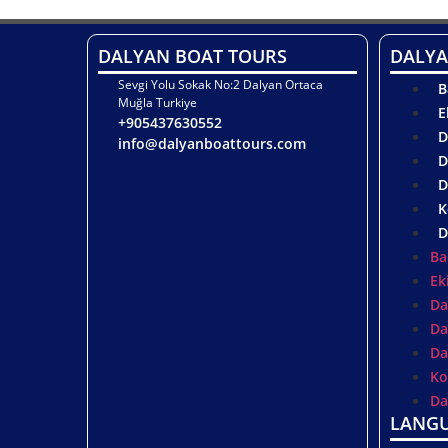
DALYAN BOAT TOURS
DALYA
Sevgi Yolu Sokak No:2 Dalyan Ortaca
B
Muğla Turkiye
E
+905437630552
D
info@dalyanboattours.com
D
D
K
D
Ba
Ek
Da
Da
Da
Ko
Da
LANG