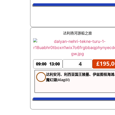
达利扬河游船之旅
£
195,0
4
09:00
13:00
达利安河、利西亚国王陵墓、伊兹图祖海滩
魔幻湖(Alagöl)