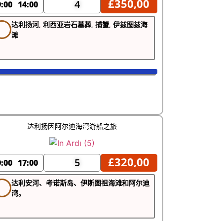
£
350,00
4
9:00
14:00
达利扬河, 利西亚岩石墓葬, 捕蟹, 伊兹图兹海
滩
达利扬因阿尔迪海湾游船之旅
£
320,00
5
9:00
17:00
达利安河、考诺斯岛、伊斯图祖海滩和阿尔迪
湾。