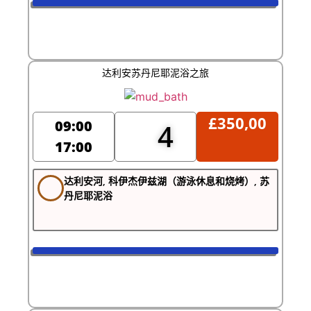
达利安苏丹尼耶泥浴之旅
£
350,00
09:00
4
17:00
达利安河, 科伊杰伊兹湖（游泳休息和烧烤）, 苏
丹尼耶泥浴