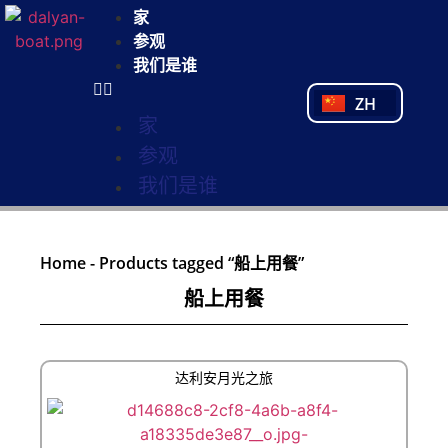
NL
家
FR
参观
PL
我们是谁
PT
ZH
TR
家
参观
我们是谁
Home
-
Products tagged “船上用餐”
船上用餐
达利安月光之旅