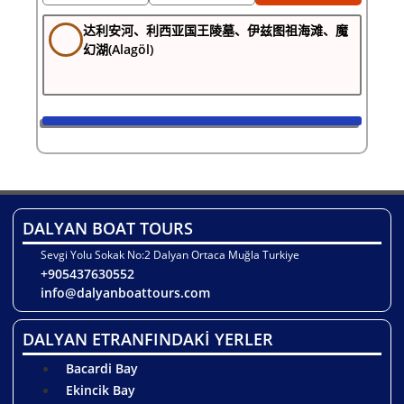
达利安河、利西亚国王陵墓、伊兹图祖海滩、魔
幻湖(Alagöl)
DALYAN BOAT TOURS
Sevgi Yolu Sokak No:2 Dalyan Ortaca Muğla Turkiye
+905437630552
info@dalyanboattours.com
DALYAN ETRANFINDAKİ YERLER
Bacardi Bay
Ekincik Bay