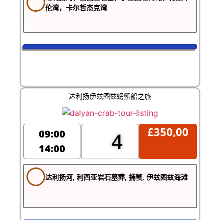
伦湾，卡尔哲杰克湾
达利扬伊兹图兹螃蟹船之旅
£
350,00
09:00
4
14:00
达利扬河, 利西亚岩石墓葬, 捕蟹, 伊兹图兹海滩