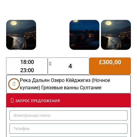
18:00
£
300,00
4
23:00
Река Дальян Озеро Кёйджегиз (Ночное
купание) Грязевые ванны Султание
ЗАПРОС ПРЕДЛОЖЕНИЯ