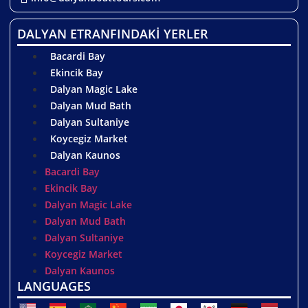
природной обстановке.
DALYAN ETRANFINDAKİ YERLER
Даты и условия тура Лунный
свет Дальяна в 2026 году
Bacardi Bay
Ekincik Bay
Ниже приведены прогнозируемые периоды
Dalyan Magic Lake
полнолуния на сезон 2026 года. Поскольку этот
Dalyan Mud Bath
тур является очень популярным мероприятием
Dalyan Sultaniye
в высокие сезоны июня июля и августа он
Koycegiz Market
бывает переполнен. Мы настоятельно
Dalyan Kaunos
рекомендуем бронировать этот лодочный тур
Bacardi Bay
заранее.
Ekincik Bay
Dalyan Magic Lake
Полнолуние создает самую волшебную
Dalyan Mud Bath
атмосферу для тура улучшая видимость
Dalyan Sultaniye
скальных гробниц и освещая путь по воде.
Koycegiz Market
Однако тур работает в течение всего сезона
Dalyan Kaunos
независимо от фазы луны и каждое
LANGUAGES
предложение имеет свое уникальное