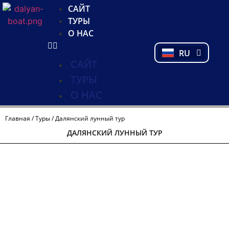
NL
САЙТ
FR
ТУРЫ
PL
О НАС
PT
RU
TR
САЙТ
ТУРЫ
О НАС
Главная
/
Туры
/ Далянский лунный тур
ДАЛЯНСКИЙ ЛУННЫЙ ТУР