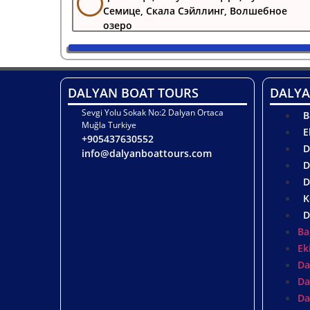
Семице, Скала Сэйллинг, Волшебное
озеро
DALYAN BOAT TOURS
DALYA
Sevgi Yolu Sokak No:2 Dalyan Ortaca
B
Muğla Turkiye
E
+905437630552
D
info@dalyanboattours.com
D
D
K
D
Ba
Ek
Da
Da
Da