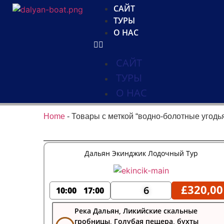
САЙТ
ТУРЫ
О НАС
САЙТ
ТУРЫ
О НАС
Home
-
Товары с меткой “водно-болотные угодь
Дальян Экинджик Лодочный Тур
£
320,00
6
10:00
17:00
Река Дальян, Ликийские скальные
гробницы, Голубая пещера, бухты