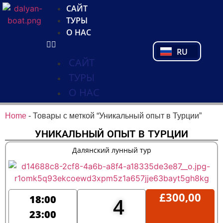
NL
САЙТ
FR
ТУРЫ
PL
О НАС
PT
RU
TR
САЙТ
ТУРЫ
О НАС
Home
-
Товары с меткой “Уникальный опыт в Турции”
УНИКАЛЬНЫЙ ОПЫТ В ТУРЦИИ
Далянский лунный тур
£
300,00
18:00
4
23:00