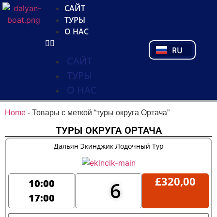
NL
САЙТ
FR
ТУРЫ
PL
О НАС
PT
RU
TR
САЙТ
ТУРЫ
О НАС
Home
-
Товары с меткой “туры округа Ортача”
ТУРЫ ОКРУГА ОРТАЧА
Дальян Экинджик Лодочный Тур
£
320,00
10:00
6
17:00