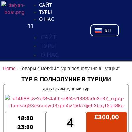
NL
САЙТ
FR
ТУРЫ
PL
О НАС
PT
RU
TR
САЙТ
ТУРЫ
О НАС
Home
-
Товары с меткой “Тур в полнолуние в Турции”
ТУР В ПОЛНОЛУНИЕ В ТУРЦИИ
Далянский лунный тур
£
300,00
18:00
4
23:00