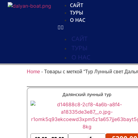
САЙТ
ТУРЫ
О НАС
САЙТ
ТУРЫ
О НАС
Home
-
Товары с меткой “Тур Лунный свет Даль
Далянский лунный тур