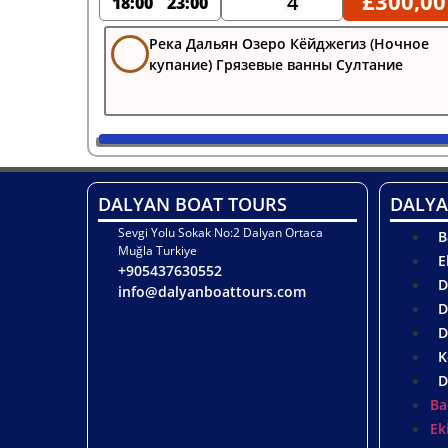
£
300,00
4
18:00
23:00
Река Дальян Озеро Кёйджегиз (Ночное
купание) Грязевые ванны Султание
DALYAN BOAT TOURS
DALYA
Sevgi Yolu Sokak No:2 Dalyan Ortaca
B
Muğla Turkiye
E
+905437630552
D
info@dalyanboattours.com
D
D
K
D
Ba
Ek