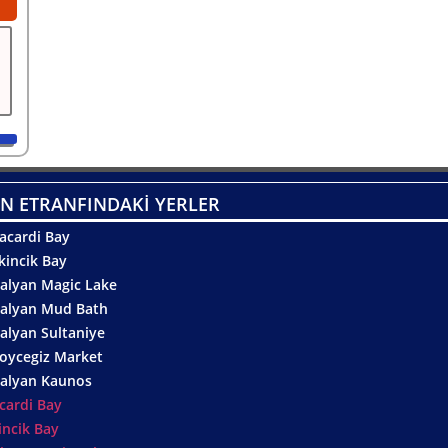
N ETRANFINDAKİ YERLER
acardi Bay
kincik Bay
alyan Magic Lake
alyan Mud Bath
alyan Sultaniye
oycegiz Market
alyan Kaunos
cardi Bay
incik Bay