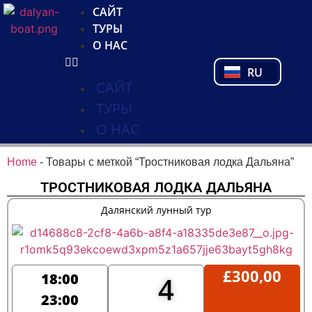
NL
САЙТ
FR
ТУРЫ
PL
О НАС
PT
RU
TR
САЙТ
ТУРЫ
О НАС
Home
-
Товары с меткой “Тростниковая лодка Дальяна”
ТРОСТНИКОВАЯ ЛОДКА ДАЛЬЯНА
Далянский лунный тур
£
300,00
18:00
4
23:00