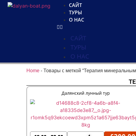
САЙТ
ТУРЫ
О НАС
САЙТ
ТУРЫ
О НАС
Home
-
Товары с меткой “Терапия минеральным
Т
Далянский лунный тур