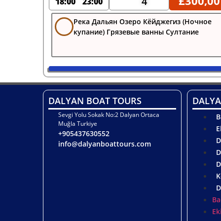
£
300,00
4
18:00
23:00
Река Дальян Озеро Кёйджегиз (Ночное
купание) Грязевые ванны Султание
DALYAN BOAT TOURS
DALYA
Sevgi Yolu Sokak No:2 Dalyan Ortaca
B
Muğla Turkiye
E
+905437630552
D
info@dalyanboattours.com
D
D
K
D
Ba
Ek