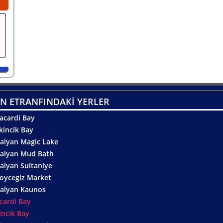
N ETRANFINDAKİ YERLER
acardi Bay
kincik Bay
alyan Magic Lake
alyan Mud Bath
alyan Sultaniye
oycegiz Market
alyan Kaunos
cardi Bay
incik Bay