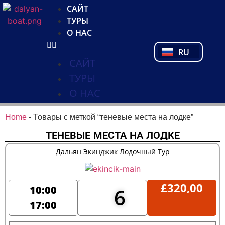
NL
САЙТ
FR
ТУРЫ
PL
О НАС
PT
RU
TR
САЙТ
ТУРЫ
О НАС
Home
-
Товары с меткой “теневые места на лодке”
ТЕНЕВЫЕ МЕСТА НА ЛОДКЕ
Дальян Экинджик Лодочный Тур
£
320,00
10:00
6
17:00