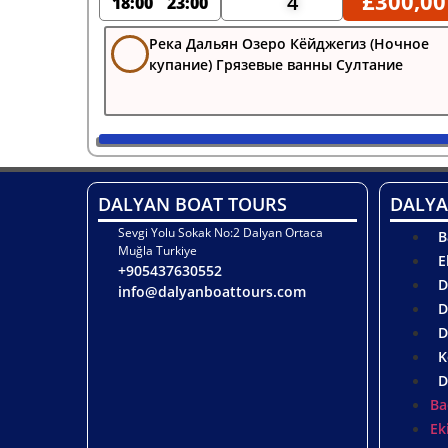
£
300,00
4
18:00
23:00
Река Дальян Озеро Кёйджегиз (Ночное
купание) Грязевые ванны Султание
DALYAN BOAT TOURS
DALYA
Sevgi Yolu Sokak No:2 Dalyan Ortaca
B
Muğla Turkiye
E
+905437630552
D
info@dalyanboattours.com
D
D
K
D
Ba
Ek