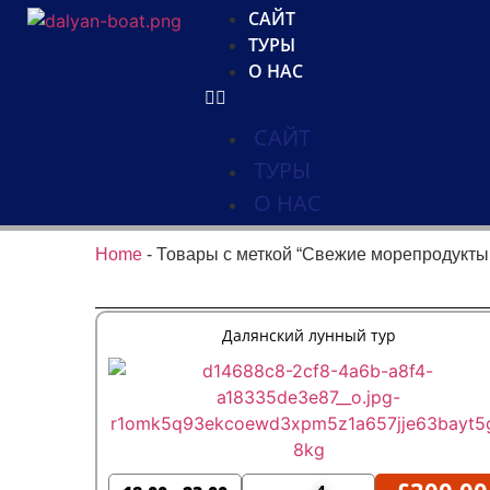
САЙТ
ТУРЫ
О НАС
САЙТ
ТУРЫ
О НАС
Home
-
Товары с меткой “Свежие морепродукты 
Далянский лунный тур