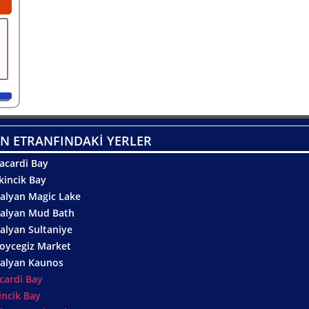
N ETRANFINDAKİ YERLER
acardi Bay
kincik Bay
alyan Magic Lake
alyan Mud Bath
alyan Sultaniye
oycegiz Market
alyan Kaunos
cardi Bay
incik Bay