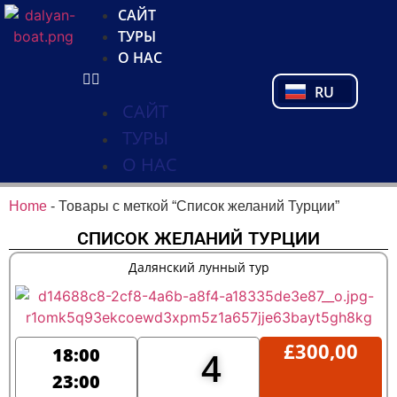
NL
САЙТ
FR
ТУРЫ
PL
О НАС
PT
RU
TR
САЙТ
ТУРЫ
О НАС
Home
-
Товары с меткой “Список желаний Турции”
СПИСОК ЖЕЛАНИЙ ТУРЦИИ
Далянский лунный тур
£
300,00
18:00
4
23:00