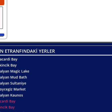
N ETRANFINDAKİ YERLER
acardi Bay
kincik Bay
alyan Magic Lake
alyan Mud Bath
alyan Sultaniye
oycegiz Market
alyan Kaunos
cardi Bay
incik Bay