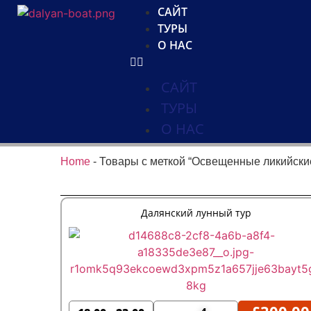
САЙТ
ТУРЫ
О НАС
САЙТ
ТУРЫ
О НАС
Home
-
Товары с меткой “Освещенные ликийски
Далянский лунный тур