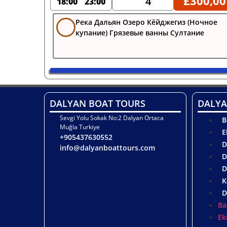
£
300,00
4
18:00
23:00
Река Дальян Озеро Кёйджегиз (Ночное
купание) Грязевые ванны Султание
DALYAN BOAT TOURS
DALYA
Sevgi Yolu Sokak No:2 Dalyan Ortaca
B
Muğla Turkiye
E
+905437630552
D
info@dalyanboattours.com
D
D
K
D
Ba
Ek