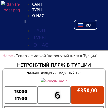
NL
САЙТ
FR
ТУРЫ
PL
О НАС
PT
RU
TR
САЙТ
ТУРЫ
О НАС
Home
-
Товары с меткой “нетронутый пляж в Турции”
НЕТРОНУТЫЙ ПЛЯЖ В ТУРЦИИ
Дальян Экинджик Лодочный Тур
£
350,00
10:00
6
17:00