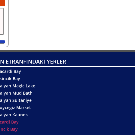
N ETRANFINDAKİ YERLER
acardi Bay
kincik Bay
alyan Magic Lake
alyan Mud Bath
alyan Sultaniye
oycegiz Market
alyan Kaunos
cardi Bay
incik Bay