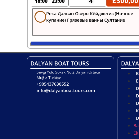
£
300,00
4
18:00
23:00
Река Дальян Озеро Кёйджегиз (Ночное
купание) Грязевые ванны Султание
DALYAN BOAT TOURS
DALYA
Sevgi Yolu Sokak No:2 Dalyan Ortaca
B
Muğla Turkiye
E
+905437630552
D
info@dalyanboattours.com
D
D
K
D
Ba
Ek