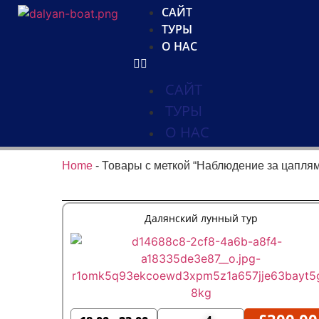
САЙТ
ТУРЫ
О НАС
САЙТ
ТУРЫ
О НАС
Home
-
Товары с меткой “Наблюдение за цапля
Далянский лунный тур