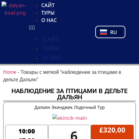
NL
САЙТ
FR
ТУРЫ
PL
О НАС
PT
RU
TR
САЙТ
ТУРЫ
О НАС
Home
-
Товары с меткой “наблюдение за птицами в
дельте Дальян”
НАБЛЮДЕНИЕ ЗА ПТИЦАМИ В ДЕЛЬТЕ
ДАЛЬЯН
Дальян Экинджик Лодочный Тур
£
320,00
10:00
6