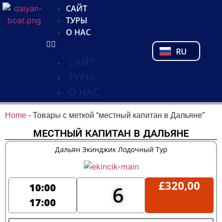
NL
САЙТ
FR
ТУРЫ
PL
О НАС
PT
RU
TR
САЙТ
ТУРЫ
О НАС
Home
-
Товары с меткой “местный капитан в Дальяне”
МЕСТНЫЙ КАПИТАН В ДАЛЬЯНЕ
Дальян Экинджик Лодочный Тур
£
320,00
10:00
6
17:00