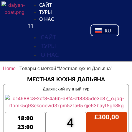
NL
САЙТ
FR
ТУРЫ
PL
О НАС
PT
RU
TR
САЙТ
ТУРЫ
О НАС
Home
-
Товары с меткой “Местная кухня Дальяна”
МЕСТНАЯ КУХНЯ ДАЛЬЯНА
Далянский лунный тур
£
300,00
18:00
4
23:00