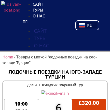
NL
САЙТ
FR
ТУРЫ
PL
О НАС
PT
RU
TR
САЙТ
ТУРЫ
О НАС
Home
-
Товары с меткой “лодочные поездки на юго-
западе Турции”
ЛОДОЧНЫЕ ПОЕЗДКИ НА ЮГО-ЗАПАДЕ
ТУРЦИИ
Дальян Экинджик Лодочный Тур
£
320,00
10:00
6