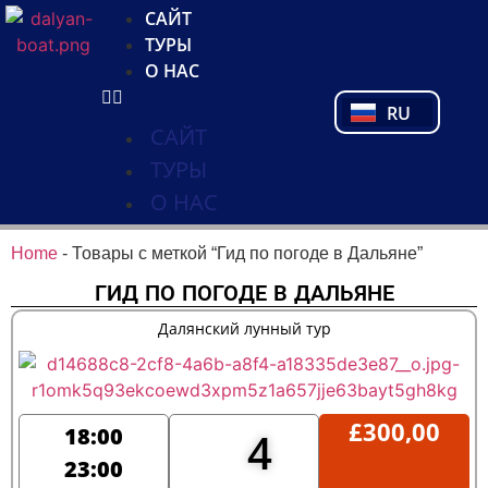
NL
САЙТ
FR
ТУРЫ
PL
О НАС
PT
RU
TR
САЙТ
ТУРЫ
О НАС
Home
-
Товары с меткой “Гид по погоде в Дальяне”
ГИД ПО ПОГОДЕ В ДАЛЬЯНЕ
Далянский лунный тур
£
300,00
18:00
4
23:00