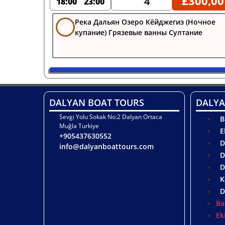
£
300,00
4
18:00
23:00
Река Дальян Озеро Кёйджегиз (Ночное
купание) Грязевые ванны Султание
DALYAN BOAT TOURS
DALYA
Sevgi Yolu Sokak No:2 Dalyan Ortaca
B
Muğla Turkiye
E
+905437630552
D
info@dalyanboattours.com
D
D
K
D
Ba
Ek