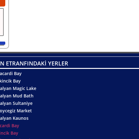
N ETRANFINDAKİ YERLER
acardi Bay
kincik Bay
alyan Magic Lake
alyan Mud Bath
alyan Sultaniye
oycegiz Market
alyan Kaunos
cardi Bay
incik Bay