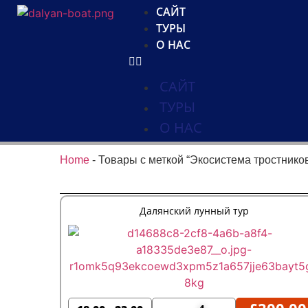
САЙТ
ТУРЫ
О НАС
САЙТ
ТУРЫ
О НАС
Home
-
Товары с меткой “Экосистема тростнико
Далянский лунный тур