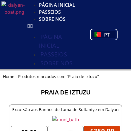
KO
PÁGINA INICIAL
DE
PASSEIOS
NL
SOBRE NÓS
FR
PL
PT
TR
PÁGINA
INICIAL
PASSEIOS
SOBRE NÓS
Home
-
Produtos marcados com “Praia de Iztuzu”
PRAIA DE IZTUZU
Excursão aos Banhos de Lama de Sultaniye em Dalyan
£
350,00