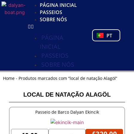
KO
PÁGINA INICIAL
DE
PASSEIOS
NL
SOBRE NÓS
FR
PL
PT
TR
PÁGINA
INICIAL
PASSEIOS
SOBRE NÓS
Home
-
Produtos marcados com “local de natação Alagöl”
LOCAL DE NATAÇÃO ALAGÖL
Passeio de Barco Dalyan Ekincik
£
320,00