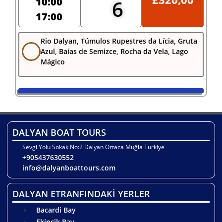
10:00
6
17:00
Rio Dalyan, Túmulos Rupestres da Lícia, Gruta
Azul, Baías de Semizce, Rocha da Vela, Lago
Mágico
DALYAN BOAT TOURS
Sevgi Yolu Sokak No:2 Dalyan Ortaca Muğla Turkiye
+905437630552
info@dalyanboattours.com
DALYAN ETRANFINDAKİ YERLER
Bacardi Bay
Ekincik Bay