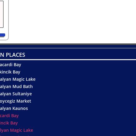
N PLACES
acardi Bay
kincik Bay
alyan Magic Lake
alyan Mud Bath
alyan Sultaniye
oycegiz Market
alyan Kaunos
cardi Bay
incik Bay
lyan Magic Lake