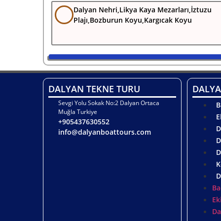
Dalyan Nehri,Likya Kaya Mezarları,İztuzu
Plajı,Bozburun Koyu,Kargıcak Koyu
DALYAN TEKNE TURU
DALYA
Sevgi Yolu Sokak No:2 Dalyan Ortaca
B
Muğla Turkiye
E
+905437630552
D
info@dalyanboattours.com
D
D
K
D
Ba
Ek
Da