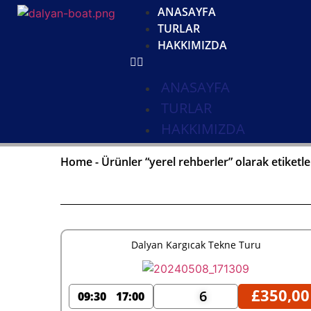
ANASAYFA
TURLAR
HAKKIMIZDA
ANASAYFA
TURLAR
HAKKIMIZDA
Home
-
Ürünler “yerel rehberler” olarak etiketl
Dalyan Kargıcak Tekne Turu
£
350,00
6
09:30
17:00