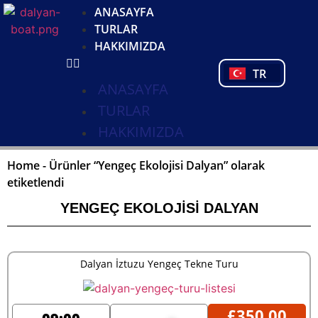
DE
ANASAYFA
NL
TURLAR
FR
HAKKIMIZDA
PL
TR
PT
ANASAYFA
TURLAR
HAKKIMIZDA
Home
-
Ürünler “Yengeç Ekolojisi Dalyan” olarak
etiketlendi
YENGEÇ EKOLOJISI DALYAN
Dalyan İztuzu Yengeç Tekne Turu
£
350,00