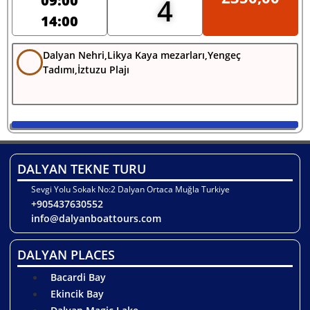
09:00
4
14:00
Dalyan Nehri,Likya Kaya mezarları,Yengeç
Tadımı,İztuzu Plajı
DALYAN TEKNE TURU
Sevgi Yolu Sokak No:2 Dalyan Ortaca Muğla Turkiye
+905437630552
info@dalyanboattours.com
DALYAN PLACES
Bacardi Bay
Ekincik Bay