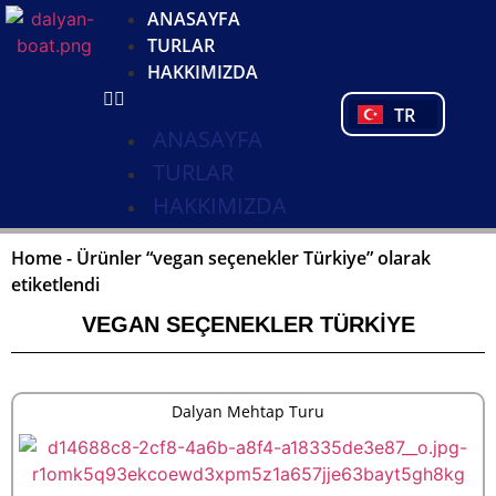
DE
ANASAYFA
NL
TURLAR
FR
HAKKIMIZDA
PL
TR
PT
ANASAYFA
TURLAR
HAKKIMIZDA
Home
-
Ürünler “vegan seçenekler Türkiye” olarak
etiketlendi
VEGAN SEÇENEKLER TÜRKIYE
Dalyan Mehtap Turu