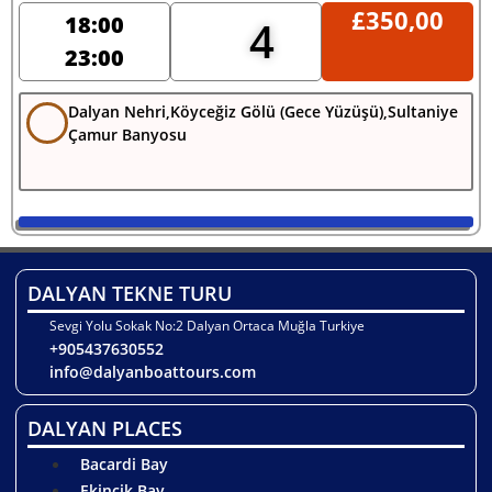
£
350,00
18:00
4
23:00
Dalyan Nehri,Köyceğiz Gölü (Gece Yüzüşü),Sultaniye
Çamur Banyosu
DALYAN TEKNE TURU
Sevgi Yolu Sokak No:2 Dalyan Ortaca Muğla Turkiye
+905437630552
info@dalyanboattours.com
DALYAN PLACES
Bacardi Bay
Ekincik Bay