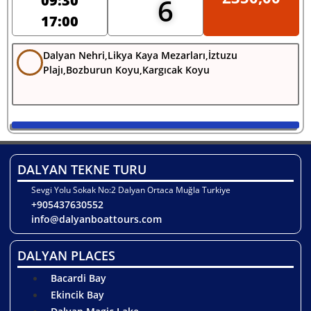
09:30
6
17:00
Dalyan Nehri,Likya Kaya Mezarları,İztuzu
Plajı,Bozburun Koyu,Kargıcak Koyu
DALYAN TEKNE TURU
Sevgi Yolu Sokak No:2 Dalyan Ortaca Muğla Turkiye
+905437630552
info@dalyanboattours.com
DALYAN PLACES
Bacardi Bay
Ekincik Bay