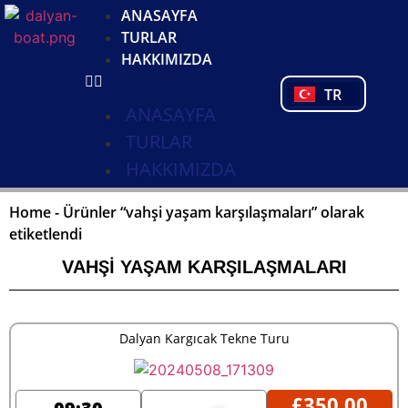
DE
ANASAYFA
NL
TURLAR
FR
HAKKIMIZDA
PL
TR
PT
ANASAYFA
TURLAR
HAKKIMIZDA
Home
-
Ürünler “vahşi yaşam karşılaşmaları” olarak
etiketlendi
VAHŞI YAŞAM KARŞILAŞMALARI
Dalyan Kargıcak Tekne Turu
£
350,00