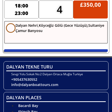
£
350,00
18:00
4
23:00
Dalyan Nehri,Köyceğiz Gölü (Gece Yüzüşü),Sultaniye
Çamur Banyosu
DALYAN TEKNE TURU
Sevgi Yolu Sokak No:2 Dalyan Ortaca Muğla Turkiye
+905437630552
info@dalyanboattours.com
DALYAN PLACES
Bacardi Bay
Ekincik Bay