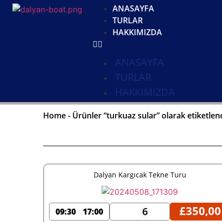
ANASAYFA
TURLAR
HAKKIMIZDA
ANASAYFA
TURLAR
HAKKIMIZDA
Home
-
Ürünler “turkuaz sular” olarak etiketlen
Dalyan Kargıcak Tekne Turu
£
350,00
6
09:30
17:00