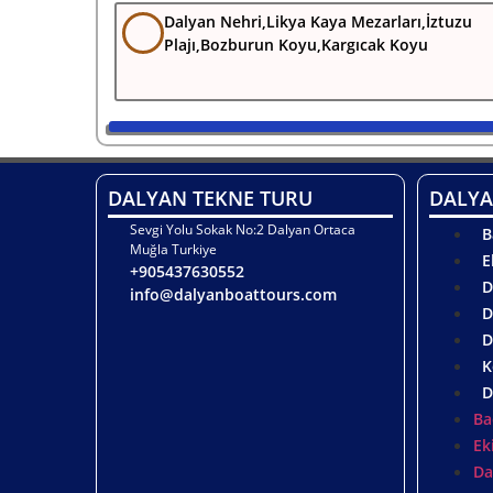
Dalyan Nehri,Likya Kaya Mezarları,İztuzu
Plajı,Bozburun Koyu,Kargıcak Koyu
DALYAN TEKNE TURU
DALYA
Sevgi Yolu Sokak No:2 Dalyan Ortaca
B
Muğla Turkiye
E
+905437630552
D
info@dalyanboattours.com
D
D
K
D
Ba
Ek
Da