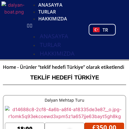
DE
ANASAYFA
NL
TURLAR
FR
HAKKIMIZDA
PL
TR
PT
ANASAYFA
TURLAR
HAKKIMIZDA
Home
-
Ürünler “teklif hedefi Türkiye” olarak etiketlendi
TEKLIF HEDEFI TÜRKIYE
Dalyan Mehtap Turu
£
350,00
18:00