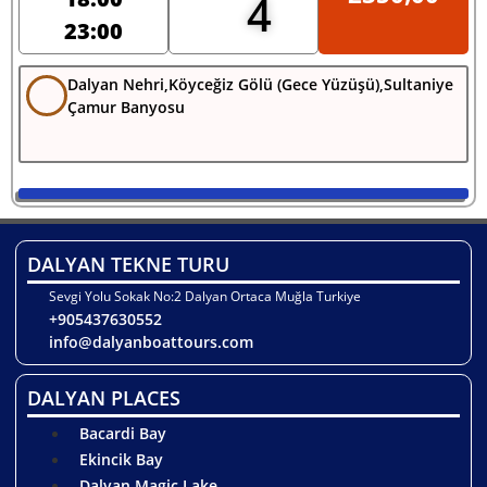
4
23:00
Dalyan Nehri,Köyceğiz Gölü (Gece Yüzüşü),Sultaniye
Çamur Banyosu
DALYAN TEKNE TURU
Sevgi Yolu Sokak No:2 Dalyan Ortaca Muğla Turkiye
+905437630552
info@dalyanboattours.com
DALYAN PLACES
Bacardi Bay
Ekincik Bay
Dalyan Magic Lake