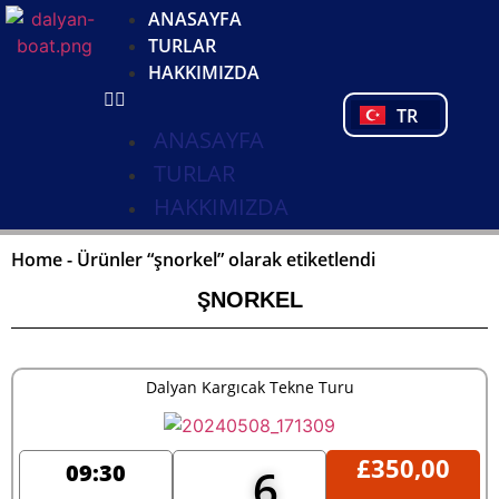
DE
ANASAYFA
NL
TURLAR
FR
HAKKIMIZDA
PL
TR
PT
ANASAYFA
TURLAR
HAKKIMIZDA
Home
-
Ürünler “şnorkel” olarak etiketlendi
ŞNORKEL
Dalyan Kargıcak Tekne Turu
£
350,00
09:30
6