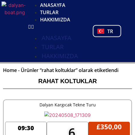
DE
ANASAYFA
NL
TURLAR
FR
HAKKIMIZDA
PL
TR
PT
ANASAYFA
TURLAR
HAKKIMIZDA
Home
-
Ürünler “rahat koltuklar” olarak etiketlendi
RAHAT KOLTUKLAR
Dalyan Kargıcak Tekne Turu
£
350,00
09:30
6